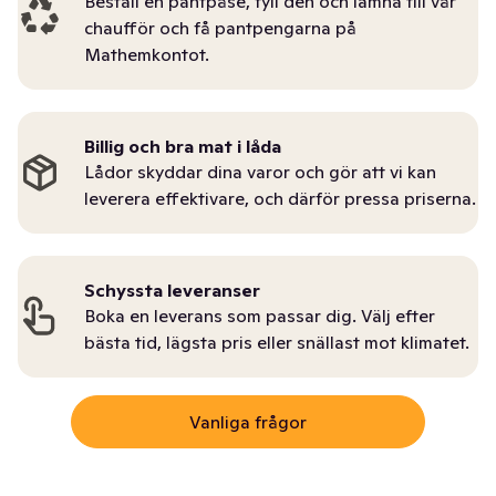
Beställ en pantpåse, fyll den och lämna till vår
chaufför och få pantpengarna på
Mathemkontot.
Billig och bra mat i låda
Lådor skyddar dina varor och gör att vi kan
leverera effektivare, och därför pressa priserna.
Schyssta leveranser
Boka en leverans som passar dig. Välj efter
bästa tid, lägsta pris eller snällast mot klimatet.
Vanliga frågor