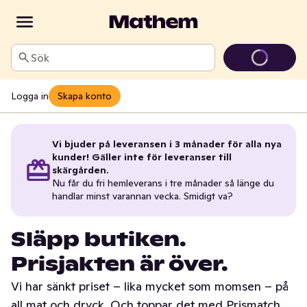
Sök
Logga in
Skapa konto
Vi bjuder på leveransen i 3 månader för alla nya
kunder! Gäller inte för leveranser till
skärgården.
Nu får du fri hemleverans i tre månader så länge du
handlar minst varannan vecka. Smidigt va?
Släpp butiken.
Prisjakten är över.
Vi har sänkt priset – lika mycket som momsen – på
all mat och dryck. Och toppar det med Prismatch