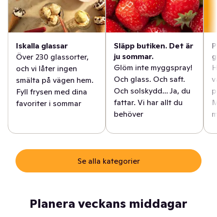
Iskalla glassar
Släpp butiken. Det är
P
ju sommar.
g
Över 230 glassorter,
Glöm inte myggspray!
H
och vi låter ingen
Och glass. Och saft.
v
smälta på vägen hem.
Och solskydd... Ja, du
p
Fyll frysen med dina
fattar. Vi har allt du
M
favoriter i sommar
behöver
m
Se alla kategorier
Planera veckans middagar