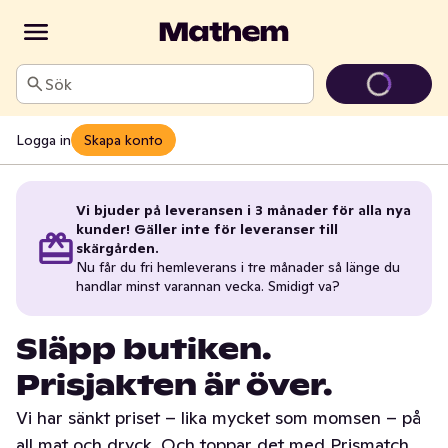
Sök
Logga in
Skapa konto
Vi bjuder på leveransen i 3 månader för alla nya
kunder! Gäller inte för leveranser till
skärgården.
Nu får du fri hemleverans i tre månader så länge du
handlar minst varannan vecka. Smidigt va?
Släpp butiken.
Prisjakten är över.
Vi har sänkt priset – lika mycket som momsen – på
all mat och dryck. Och toppar det med Prismatch