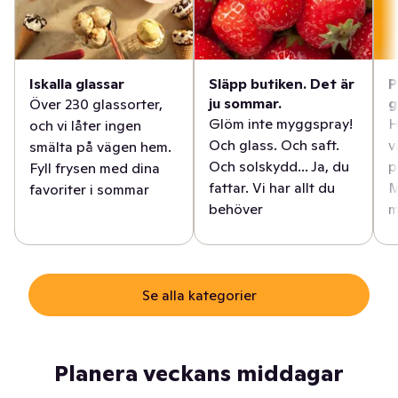
Iskalla glassar
Släpp butiken. Det är
P
ju sommar.
g
Över 230 glassorter,
Glöm inte myggspray!
H
och vi låter ingen
Och glass. Och saft.
v
smälta på vägen hem.
Och solskydd... Ja, du
p
Fyll frysen med dina
fattar. Vi har allt du
M
favoriter i sommar
behöver
m
Se alla kategorier
Planera veckans middagar