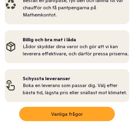
Beställ en pantpåse, fyll den och lämna till vår
chaufför och få pantpengarna på
Mathemkontot.
Billig och bra mat i låda
Lådor skyddar dina varor och gör att vi kan
leverera effektivare, och därför pressa priserna.
Schyssta leveranser
Boka en leverans som passar dig. Välj efter
bästa tid, lägsta pris eller snällast mot klimatet.
Vanliga frågor