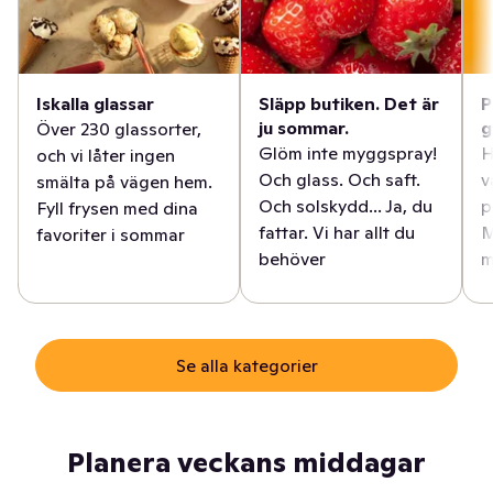
Iskalla glassar
Släpp butiken. Det är
P
ju sommar.
g
Över 230 glassorter,
Glöm inte myggspray!
H
och vi låter ingen
Och glass. Och saft.
v
smälta på vägen hem.
Och solskydd... Ja, du
p
Fyll frysen med dina
fattar. Vi har allt du
M
favoriter i sommar
behöver
m
Se alla kategorier
Planera veckans middagar