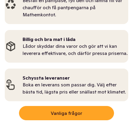
Beställ en pantpåse, fyll den och lämna till vår
chaufför och få pantpengarna på
Mathemkontot.
Billig och bra mat i låda
Lådor skyddar dina varor och gör att vi kan
leverera effektivare, och därför pressa priserna.
Schyssta leveranser
Boka en leverans som passar dig. Välj efter
bästa tid, lägsta pris eller snällast mot klimatet.
Vanliga frågor