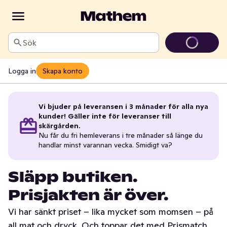
Sök
Logga in
Skapa konto
Vi bjuder på leveransen i 3 månader för alla nya
kunder! Gäller inte för leveranser till
skärgården.
Nu får du fri hemleverans i tre månader så länge du
handlar minst varannan vecka. Smidigt va?
Släpp butiken.
Prisjakten är över.
Vi har sänkt priset – lika mycket som momsen – på
all mat och dryck. Och toppar det med Prismatch