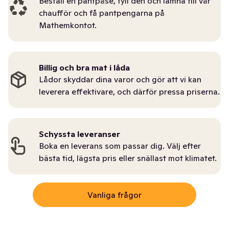
Beställ en pantpåse, fyll den och lämna till vår
chaufför och få pantpengarna på
Mathemkontot.
Billig och bra mat i låda
Lådor skyddar dina varor och gör att vi kan
leverera effektivare, och därför pressa priserna.
Schyssta leveranser
Boka en leverans som passar dig. Välj efter
bästa tid, lägsta pris eller snällast mot klimatet.
Vanliga frågor