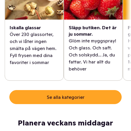
Iskalla glassar
Släpp butiken. Det är
P
ju sommar.
g
Över 230 glassorter,
Glöm inte myggspray!
H
och vi låter ingen
Och glass. Och saft.
v
smälta på vägen hem.
Och solskydd... Ja, du
p
Fyll frysen med dina
fattar. Vi har allt du
M
favoriter i sommar
behöver
m
Se alla kategorier
Planera veckans middagar