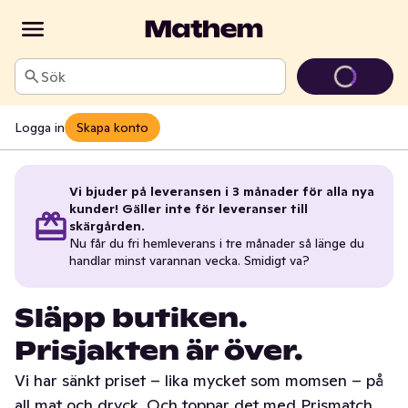
Sök
Logga in
Skapa konto
Vi bjuder på leveransen i 3 månader för alla nya
kunder! Gäller inte för leveranser till
skärgården.
Nu får du fri hemleverans i tre månader så länge du
handlar minst varannan vecka. Smidigt va?
Släpp butiken.
Prisjakten är över.
Vi har sänkt priset – lika mycket som momsen – på
all mat och dryck. Och toppar det med Prismatch