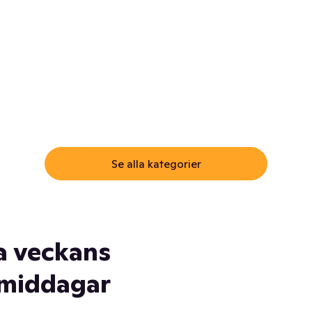
ommar.
Här får du samma varor till
samma lägsta pris som i
öm inte myggspray! Och
matbutiken. Men utan att g
ass. Och saft. Och
till matbutiken
lskydd... Ja, du fattar. Vi har
lt du behöver
Se alla kategorier
a veckans
middagar