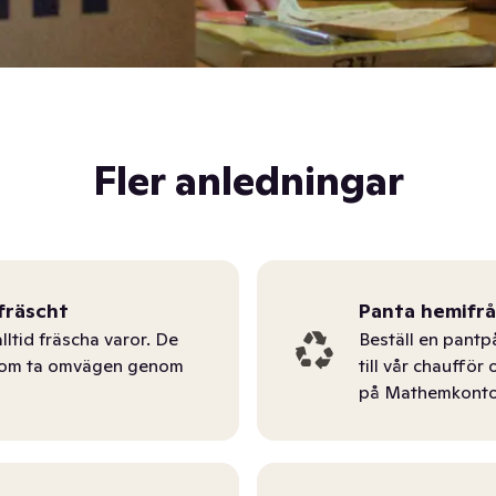
Fler anledningar
fräscht
Panta hemifr
lltid fräscha varor. De
Beställ en pantp
tom ta omvägen genom
till vår chauffö
på Mathemkonto