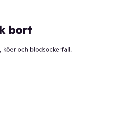
ck bort
, köer och blodsockerfall.
Vår delikatessdisk