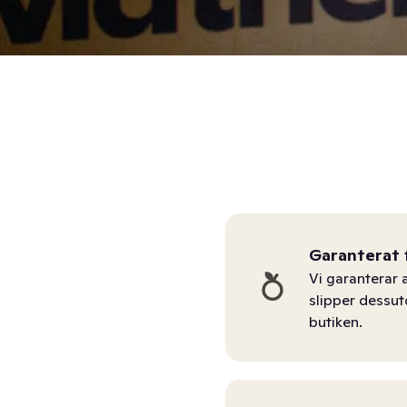
Garanterat 
Vi garanterar a
slipper dessu
butiken.