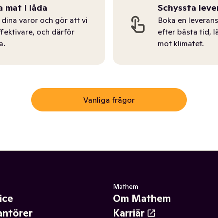
a mat i låda
Schyssta leve
dina varor och gör att vi
Boka en leverans
ffektivare, och därför
efter bästa tid, l
a.
mot klimatet.
Vanliga frågor
Mathem
ice
Om Mathem
antörer
Karriär