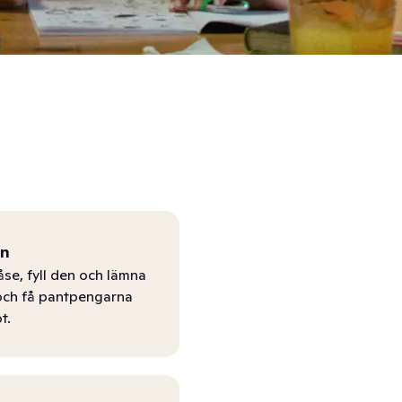
ån
åse, fyll den och lämna
r och få pantpengarna
t.