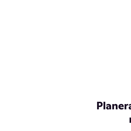
Över 230 glassorter, och vi
s
låter ingen smälta på vägen
Gl
hem. Fyll frysen med dina
gl
favoriter i sommar
so
al
Planer