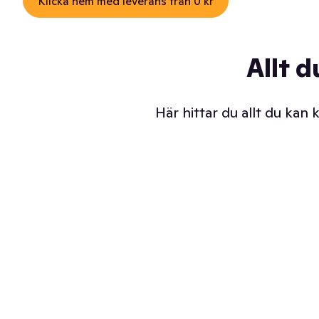
Klicka hem med leverans från 0 kr
Allt d
Här hittar du allt du kan
Iskalla glassar
Sl