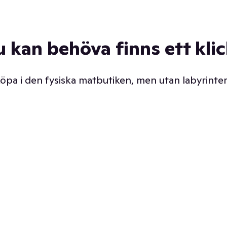
u kan behöva finns ett kli
 köpa i den fysiska matbutiken, men utan labyrinter
äpp butiken. Det är ju
Prismatch med garanti