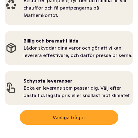
Beställ en pantpåse, fyll den och lämna till vår
chaufför och få pantpengarna på
Mathemkontot.
Billig och bra mat i låda
Lådor skyddar dina varor och gör att vi kan
leverera effektivare, och därför pressa priserna.
Schyssta leveranser
Boka en leverans som passar dig. Välj efter
bästa tid, lägsta pris eller snällast mot klimatet.
Vanliga frågor