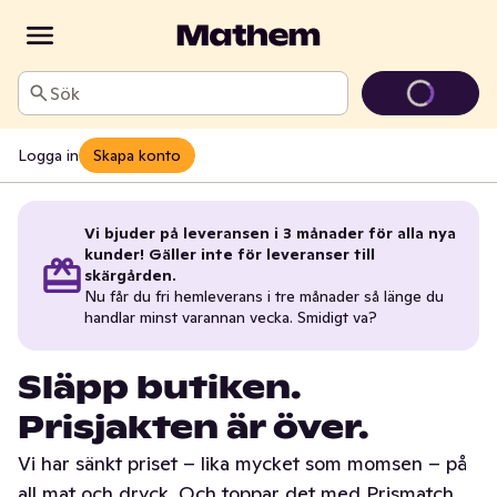
Sök
Logga in
Skapa konto
Vi bjuder på leveransen i 3 månader för alla nya
kunder! Gäller inte för leveranser till
skärgården.
Nu får du fri hemleverans i tre månader så länge du
handlar minst varannan vecka. Smidigt va?
Släpp butiken.
Prisjakten är över.
Vi har sänkt priset – lika mycket som momsen – på
all mat och dryck. Och toppar det med Prismatch