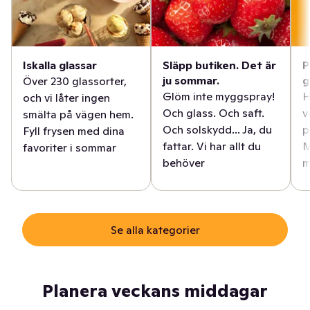
Iskalla glassar
Släpp butiken. Det är
P
ju sommar.
g
Över 230 glassorter,
Glöm inte myggspray!
H
och vi låter ingen
Och glass. Och saft.
v
smälta på vägen hem.
Och solskydd... Ja, du
p
Fyll frysen med dina
fattar. Vi har allt du
M
favoriter i sommar
behöver
m
Se alla kategorier
Planera veckans middagar