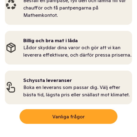
Beställ en pantpåse, fyll den och lämna till vår
chaufför och få pantpengarna på
Mathemkontot.
Billig och bra mat i låda
Lådor skyddar dina varor och gör att vi kan
leverera effektivare, och därför pressa priserna.
Schyssta leveranser
Boka en leverans som passar dig. Välj efter
bästa tid, lägsta pris eller snällast mot klimatet.
Vanliga frågor