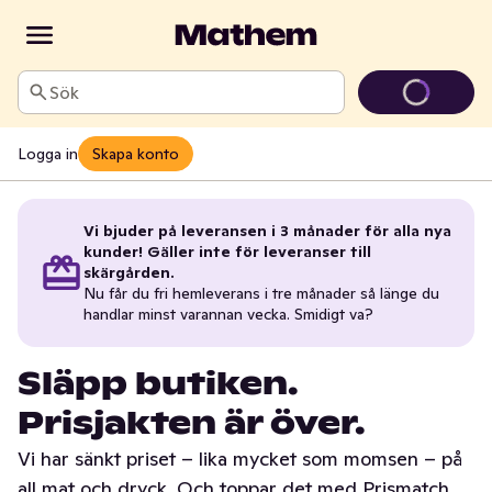
Sök
Logga in
Skapa konto
Vi bjuder på leveransen i 3 månader för alla nya
kunder! Gäller inte för leveranser till
skärgården.
Nu får du fri hemleverans i tre månader så länge du
handlar minst varannan vecka. Smidigt va?
Släpp butiken.
Prisjakten är över.
Vi har sänkt priset – lika mycket som momsen – på
all mat och dryck. Och toppar det med Prismatch