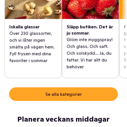
Iskalla glassar
Släpp butiken. Det är
P
ju sommar.
g
Över 230 glassorter,
Glöm inte myggspray!
H
och vi låter ingen
Och glass. Och saft.
v
smälta på vägen hem.
Och solskydd... Ja, du
p
Fyll frysen med dina
fattar. Vi har allt du
M
favoriter i sommar
behöver
m
Se alla kategorier
Planera veckans middagar