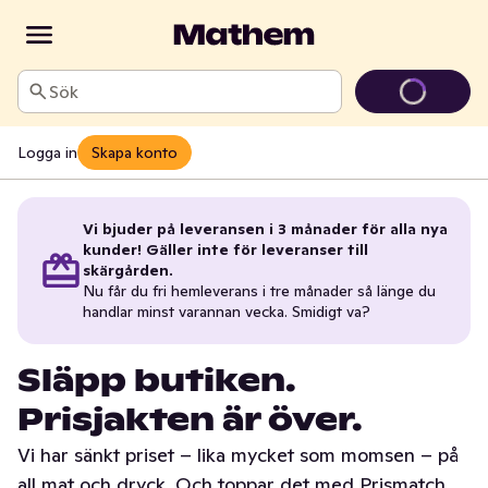
Sök
Logga in
Skapa konto
Vi bjuder på leveransen i 3 månader för alla nya
kunder! Gäller inte för leveranser till
skärgården.
Nu får du fri hemleverans i tre månader så länge du
handlar minst varannan vecka. Smidigt va?
Släpp butiken.
Prisjakten är över.
Vi har sänkt priset – lika mycket som momsen – på
all mat och dryck. Och toppar det med Prismatch