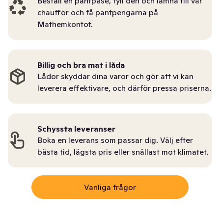
Beställ en pantpåse, fyll den och lämna till vår
chaufför och få pantpengarna på
Mathemkontot.
Billig och bra mat i låda
Lådor skyddar dina varor och gör att vi kan
leverera effektivare, och därför pressa priserna.
Schyssta leveranser
Boka en leverans som passar dig. Välj efter
bästa tid, lägsta pris eller snällast mot klimatet.
Vanliga frågor