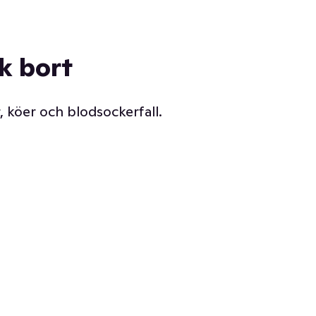
ck bort
, köer och blodsockerfall.
Vår delikatessdisk