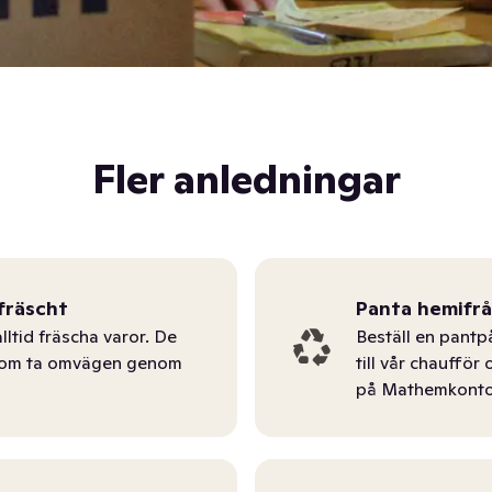
Fler anledningar
fräscht
Panta hemifr
lltid fräscha varor. De
Beställ en pantp
tom ta omvägen genom
till vår chauffö
på Mathemkonto