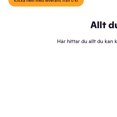
Klicka hem med leverans från 0 kr
Allt d
Här hittar du allt du kan
Iskalla glassar
Sl