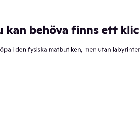
u kan behöva finns ett kli
 köpa i den fysiska matbutiken, men utan labyrinter
äpp butiken. Det är ju
Prismatch med garanti