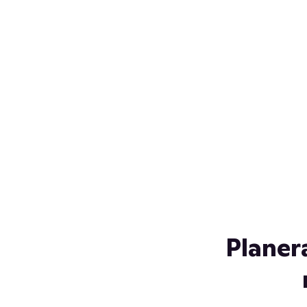
Över 230 glassorter, och vi
s
låter ingen smälta på vägen
Gl
hem. Fyll frysen med dina
gl
favoriter i sommar
so
al
Planer