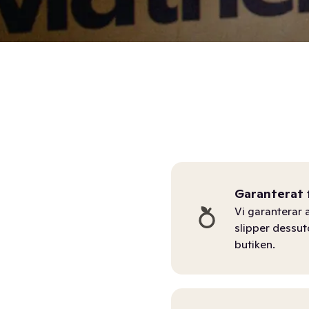
Garanterat 
Vi garanterar a
slipper dessu
butiken.