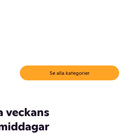
ommar.
Här får du samma varor till
samma lägsta pris som i
öm inte myggspray! Och
matbutiken. Men utan att g
ass. Och saft. Och
till matbutiken
lskydd... Ja, du fattar. Vi har
lt du behöver
Se alla kategorier
a veckans
middagar