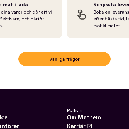
a mat i låda
Schyssta leve
dina varor och gör att vi
Boka en leverans
ffektivare, och därför
efter bästa tid, l
a.
mot klimatet.
Vanliga frågor
Mathem
ice
Om Mathem
antörer
Karriär