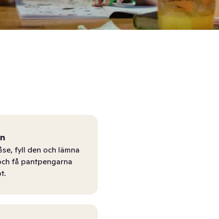
ån
åse, fyll den och lämna
r och få pantpengarna
t.