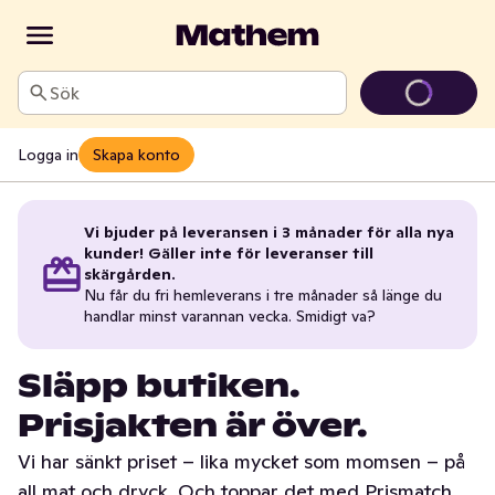
Sök
Logga in
Skapa konto
Vi bjuder på leveransen i 3 månader för alla nya
kunder! Gäller inte för leveranser till
skärgården.
Nu får du fri hemleverans i tre månader så länge du
handlar minst varannan vecka. Smidigt va?
Släpp butiken.
Prisjakten är över.
Vi har sänkt priset – lika mycket som momsen – på
all mat och dryck. Och toppar det med Prismatch