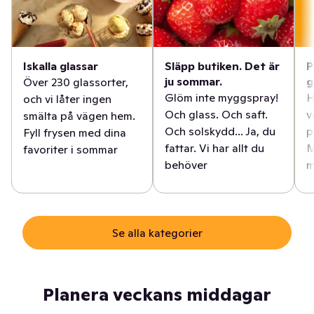
Iskalla glassar
Släpp butiken. Det är
P
ju sommar.
g
Över 230 glassorter,
Glöm inte myggspray!
H
och vi låter ingen
Och glass. Och saft.
v
smälta på vägen hem.
Och solskydd... Ja, du
p
Fyll frysen med dina
fattar. Vi har allt du
M
favoriter i sommar
behöver
m
Se alla kategorier
Planera veckans middagar