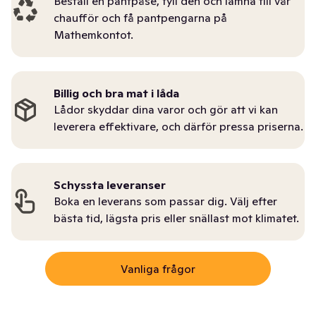
Beställ en pantpåse, fyll den och lämna till vår
chaufför och få pantpengarna på
Mathemkontot.
Billig och bra mat i låda
Lådor skyddar dina varor och gör att vi kan
leverera effektivare, och därför pressa priserna.
Schyssta leveranser
Boka en leverans som passar dig. Välj efter
bästa tid, lägsta pris eller snällast mot klimatet.
Vanliga frågor