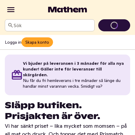
Sök
Logga in
Skapa konto
Vi bjuder på leveransen i 3 månader för alla nya
kunder! Gäller inte för leveranser till
skärgården.
Nu får du fri hemleverans i tre månader så länge du
handlar minst varannan vecka. Smidigt va?
Släpp butiken.
Prisjakten är över.
Vi har sänkt priset – lika mycket som momsen – på
all mat och dryck. Och toppar det med Prismatch