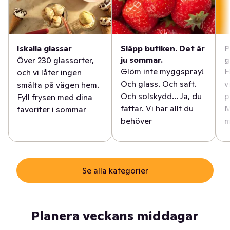
Iskalla glassar
Släpp butiken. Det är
P
ju sommar.
g
Över 230 glassorter,
Glöm inte myggspray!
H
och vi låter ingen
Och glass. Och saft.
v
smälta på vägen hem.
Och solskydd... Ja, du
p
Fyll frysen med dina
fattar. Vi har allt du
M
favoriter i sommar
behöver
m
Se alla kategorier
Planera veckans middagar