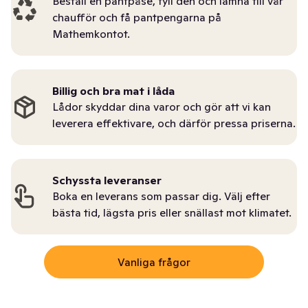
Beställ en pantpåse, fyll den och lämna till vår
chaufför och få pantpengarna på
Mathemkontot.
Billig och bra mat i låda
Lådor skyddar dina varor och gör att vi kan
leverera effektivare, och därför pressa priserna.
Schyssta leveranser
Boka en leverans som passar dig. Välj efter
bästa tid, lägsta pris eller snällast mot klimatet.
Vanliga frågor