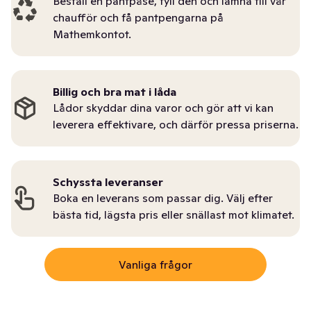
Beställ en pantpåse, fyll den och lämna till vår
chaufför och få pantpengarna på
Mathemkontot.
Billig och bra mat i låda
Lådor skyddar dina varor och gör att vi kan
leverera effektivare, och därför pressa priserna.
Schyssta leveranser
Boka en leverans som passar dig. Välj efter
bästa tid, lägsta pris eller snällast mot klimatet.
Vanliga frågor