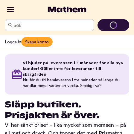
Sök
Logga in
Skapa konto
Vi bjuder på leveransen i 3 månader för alla nya
kunder! Gäller inte för leveranser till
skärgården.
Nu får du fri hemleverans i tre månader så länge du
handlar minst varannan vecka. Smidigt va?
Släpp butiken.
Prisjakten är över.
Vi har sänkt priset – lika mycket som momsen – på
all mat och dryck. Och toppar det med Prismatch