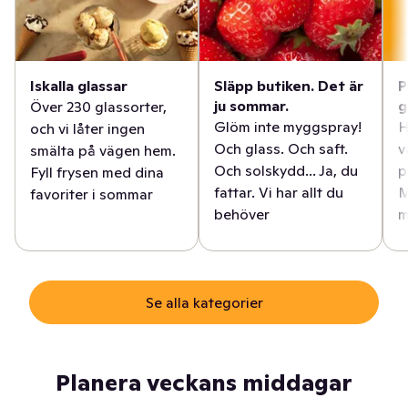
Iskalla glassar
Släpp butiken. Det är
P
ju sommar.
g
Över 230 glassorter,
Glöm inte myggspray!
H
och vi låter ingen
Och glass. Och saft.
v
smälta på vägen hem.
Och solskydd... Ja, du
p
Fyll frysen med dina
fattar. Vi har allt du
M
favoriter i sommar
behöver
m
Se alla kategorier
Planera veckans middagar