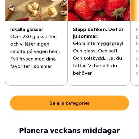
Iskalla glassar
Släpp butiken. Det är
P
ju sommar.
g
Över 230 glassorter,
Glöm inte myggspray!
H
och vi låter ingen
Och glass. Och saft.
v
smälta på vägen hem.
Och solskydd... Ja, du
p
Fyll frysen med dina
fattar. Vi har allt du
M
favoriter i sommar
behöver
m
Se alla kategorier
Planera veckans middagar