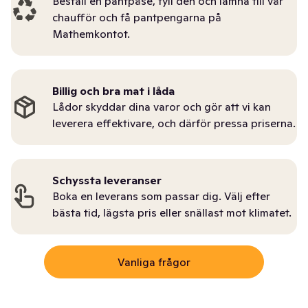
Beställ en pantpåse, fyll den och lämna till vår
chaufför och få pantpengarna på
Mathemkontot.
Billig och bra mat i låda
Lådor skyddar dina varor och gör att vi kan
leverera effektivare, och därför pressa priserna.
Schyssta leveranser
Boka en leverans som passar dig. Välj efter
bästa tid, lägsta pris eller snällast mot klimatet.
Vanliga frågor