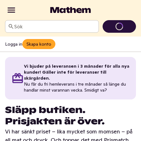
Sök
Logga in
Skapa konto
Vi bjuder på leveransen i 3 månader för alla nya
kunder! Gäller inte för leveranser till
skärgården.
Nu får du fri hemleverans i tre månader så länge du
handlar minst varannan vecka. Smidigt va?
Släpp butiken.
Prisjakten är över.
Vi har sänkt priset – lika mycket som momsen – på
all mat och dryck. Och toppar det med Prismatch