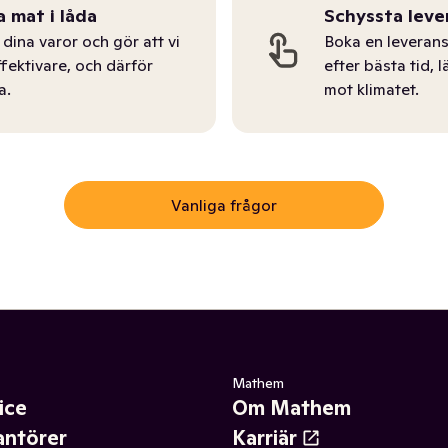
a mat i låda
Schyssta leve
dina varor och gör att vi
Boka en leverans
ffektivare, och därför
efter bästa tid, l
a.
mot klimatet.
Vanliga frågor
Mathem
ice
Om Mathem
antörer
Karriär