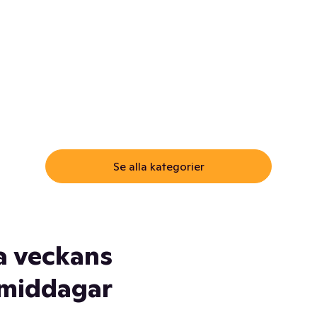
ommar.
Här får du samma varor till
samma lägsta pris som i
öm inte myggspray! Och
matbutiken. Men utan att g
ass. Och saft. Och
till matbutiken
lskydd... Ja, du fattar. Vi har
lt du behöver
Se alla kategorier
a veckans
middagar