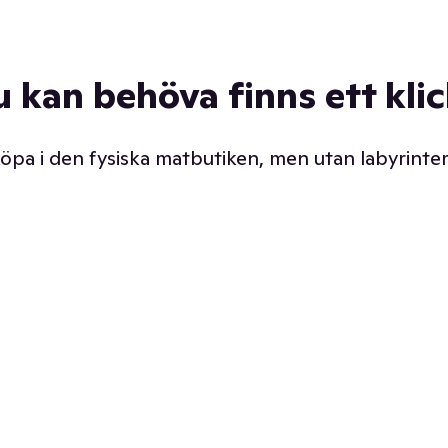
u kan behöva finns ett kli
 köpa i den fysiska matbutiken, men utan labyrinter
äpp butiken. Det är ju
Prismatch med garanti