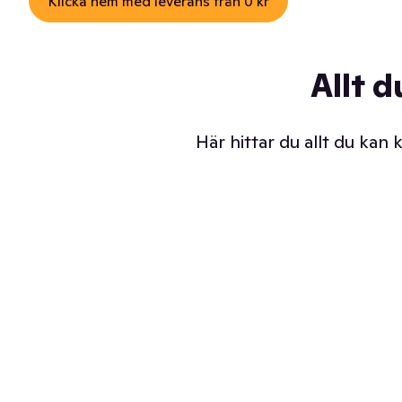
Klicka hem med leverans från 0 kr
Allt d
Här hittar du allt du kan
Iskalla glassar
Sl