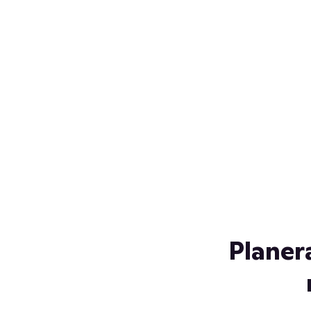
Över 230 glassorter, och vi
s
låter ingen smälta på vägen
Gl
hem. Fyll frysen med dina
gl
favoriter i sommar
so
al
Planer