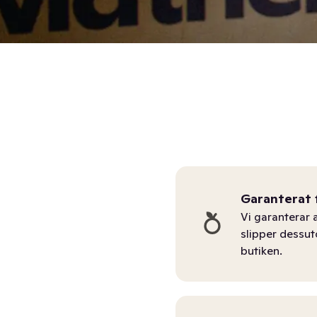
Garanterat 
Vi garanterar a
slipper dessu
butiken.