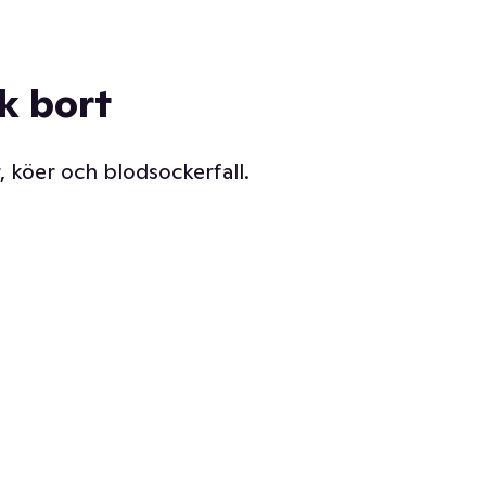
ck bort
, köer och blodsockerfall.
Vår delikatessdisk