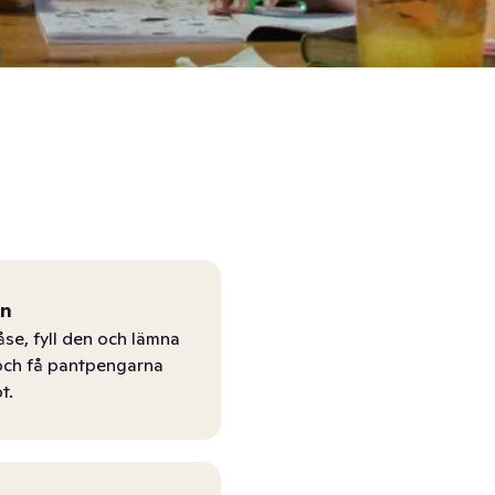
ån
åse, fyll den och lämna
r och få pantpengarna
t.