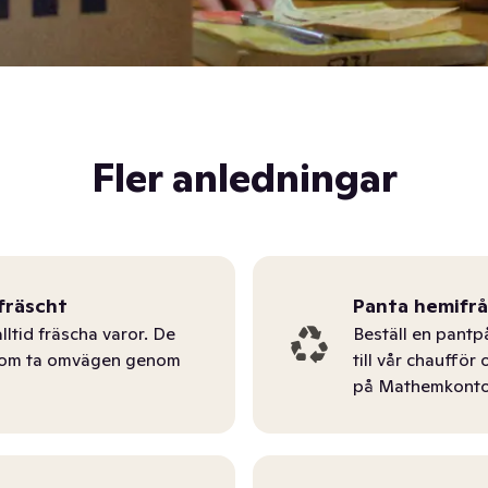
Fler anledningar
fräscht
Panta hemifr
lltid fräscha varor. De
Beställ en pantp
tom ta omvägen genom
till vår chauffö
på Mathemkonto