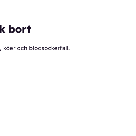
ck bort
, köer och blodsockerfall.
Vår delikatessdisk