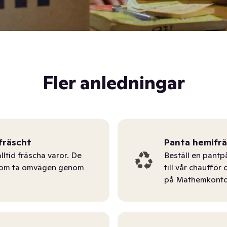
Fler anledningar
fräscht
Panta hemifr
lltid fräscha varor. De
Beställ en pantp
tom ta omvägen genom
till vår chauffö
på Mathemkonto