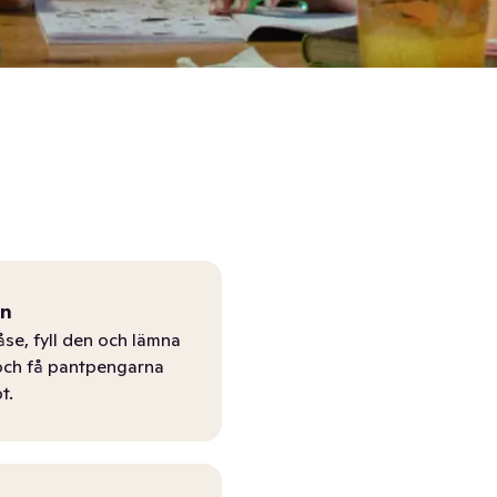
ån
åse, fyll den och lämna
r och få pantpengarna
t.