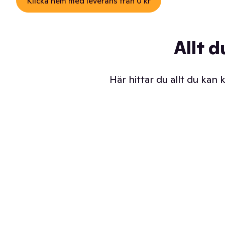
Klicka hem med leverans från 0 kr
Allt d
Här hittar du allt du kan
Iskalla glassar
Sl