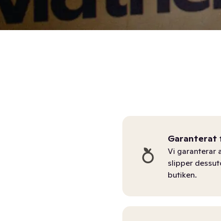
Garanterat 
Vi garanterar a
slipper dessu
butiken.