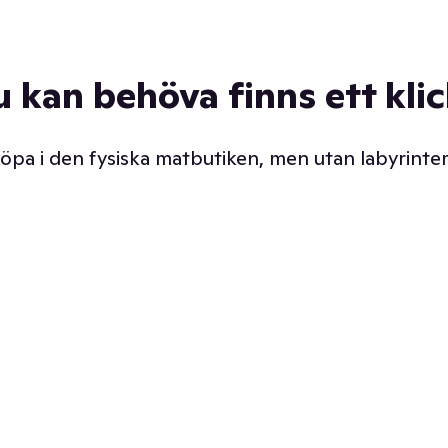
u kan behöva finns ett kli
 köpa i den fysiska matbutiken, men utan labyrinter
äpp butiken. Det är ju
Prismatch med garanti