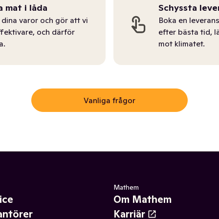
a mat i låda
Schyssta leve
dina varor och gör att vi
Boka en leverans
ffektivare, och därför
efter bästa tid, l
a.
mot klimatet.
Vanliga frågor
Mathem
ice
Om Mathem
antörer
Karriär