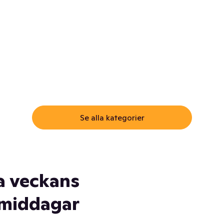
ommar.
Här får du samma varor till
samma lägsta pris som i
öm inte myggspray! Och
matbutiken. Men utan att g
ass. Och saft. Och
till matbutiken
lskydd... Ja, du fattar. Vi har
lt du behöver
Se alla kategorier
a veckans
middagar