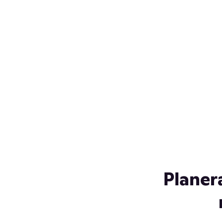
Över 230 glassorter, och vi
s
låter ingen smälta på vägen
Gl
hem. Fyll frysen med dina
gl
favoriter i sommar
so
al
Planer