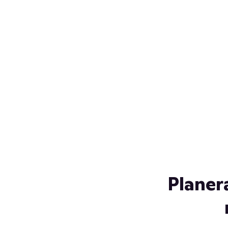
Över 230 glassorter, och vi
s
låter ingen smälta på vägen
Gl
hem. Fyll frysen med dina
gl
favoriter i sommar
so
al
Planer