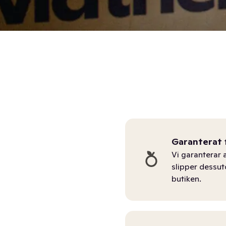
Garanterat 
Vi garanterar a
slipper dessu
butiken.