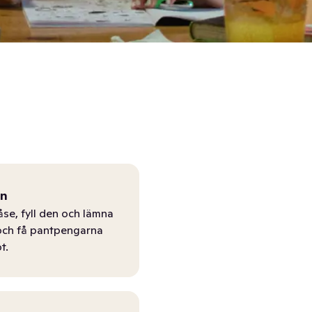
ån
åse, fyll den och lämna
r och få pantpengarna
t.