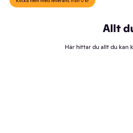
Klicka hem med leverans från 0 kr
Allt d
Här hittar du allt du kan
Iskalla glassar
Sl