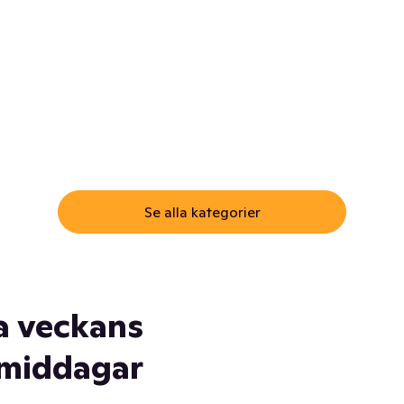
ommar.
Här får du samma varor till
samma lägsta pris som i
öm inte myggspray! Och
matbutiken. Men utan att g
ass. Och saft. Och
till matbutiken
lskydd... Ja, du fattar. Vi har
lt du behöver
Se alla kategorier
a veckans
middagar