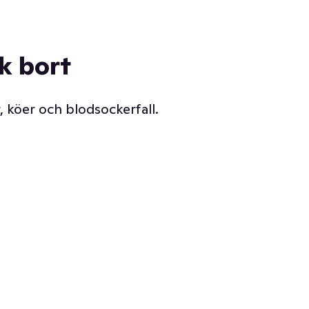
ck bort
, köer och blodsockerfall.
Vår delikatessdisk