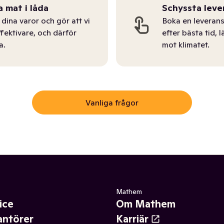
a mat i låda
Schyssta leve
dina varor och gör att vi
Boka en leverans
ffektivare, och därför
efter bästa tid, l
a.
mot klimatet.
Vanliga frågor
Mathem
ice
Om Mathem
antörer
Karriär