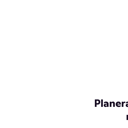
Över 230 glassorter, och vi
s
låter ingen smälta på vägen
Gl
hem. Fyll frysen med dina
gl
favoriter i sommar
so
al
Planer