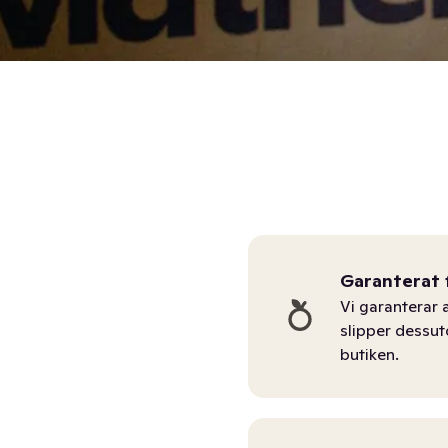
Garanterat 
Vi garanterar a
slipper dessu
butiken.