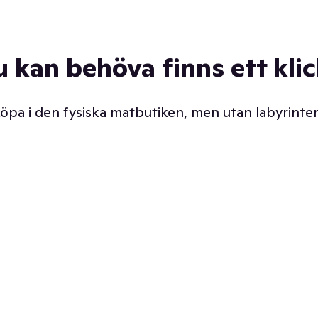
u kan behöva finns ett kli
 köpa i den fysiska matbutiken, men utan labyrinter
äpp butiken. Det är ju
Prismatch med garanti