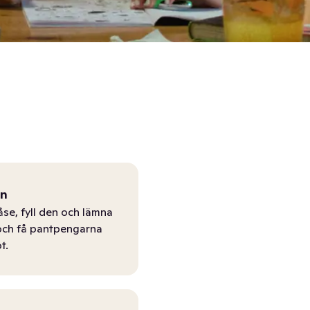
ån
åse, fyll den och lämna
r och få pantpengarna
t.