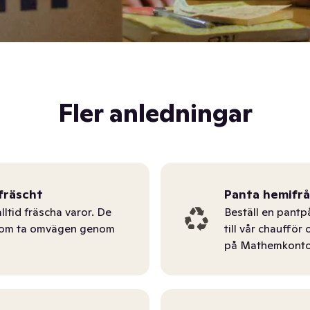
Fler anledningar
fräscht
Panta hemifr
lltid fräscha varor. De
Beställ en pantp
tom ta omvägen genom
till vår chauffö
på Mathemkonto