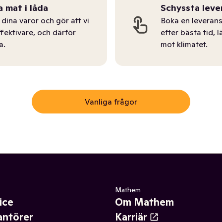
a mat i låda
Schyssta leve
dina varor och gör att vi
Boka en leverans
ffektivare, och därför
efter bästa tid, l
a.
mot klimatet.
Vanliga frågor
Mathem
ice
Om Mathem
antörer
Karriär