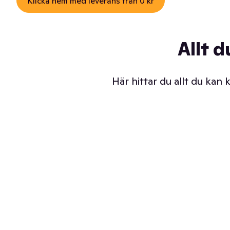
Klicka hem med leverans från 0 kr
Allt d
Här hittar du allt du kan
Iskalla glassar
Sl