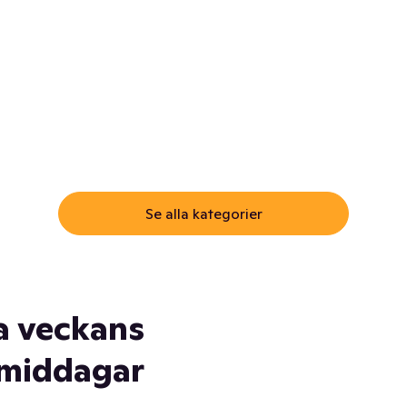
ommar.
Här får du samma varor till
samma lägsta pris som i
öm inte myggspray! Och
matbutiken. Men utan att g
ass. Och saft. Och
till matbutiken
lskydd... Ja, du fattar. Vi har
lt du behöver
Se alla kategorier
a veckans
middagar