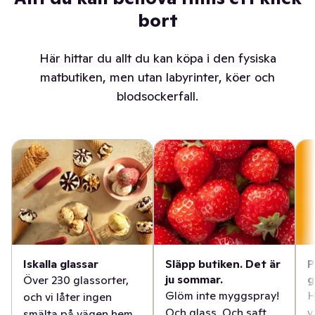
bort
Här hittar du allt du kan köpa i den fysiska
matbutiken, men utan labyrinter, köer och
blodsockerfall.
Iskalla glassar
Släpp butiken. Det är
P
ju sommar.
g
Över 230 glassorter,
Glöm inte myggspray!
H
och vi låter ingen
Och glass. Och saft.
v
smälta på vägen hem.