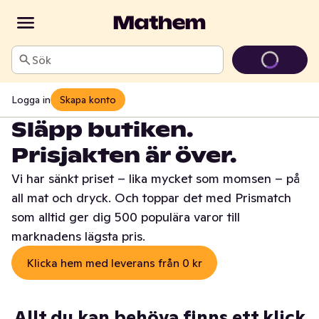
Sök
Logga in
Skapa konto
Släpp butiken.
Prisjakten är över.
Vi har sänkt priset – lika mycket som momsen – på
all mat och dryck. Och toppar det med Prismatch
som alltid ger dig 500 populära varor till
marknadens lägsta pris.
Klicka hem med leverans från 0 kr
Allt du kan behöva finns ett klick