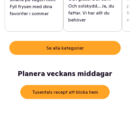
Och solskydd... Ja, du
p
Fyll frysen med dina
fattar. Vi har allt du
M
favoriter i sommar
behöver
m
Se alla kategorier
Planera veckans middagar
Tusentals recept att klicka hem