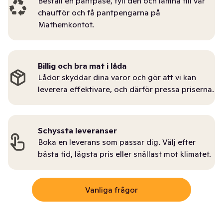
Beställ en pantpåse, fyll den och lämna till vår
chaufför och få pantpengarna på
Mathemkontot.
Billig och bra mat i låda
Lådor skyddar dina varor och gör att vi kan
leverera effektivare, och därför pressa priserna.
Schyssta leveranser
Boka en leverans som passar dig. Välj efter
bästa tid, lägsta pris eller snällast mot klimatet.
Vanliga frågor