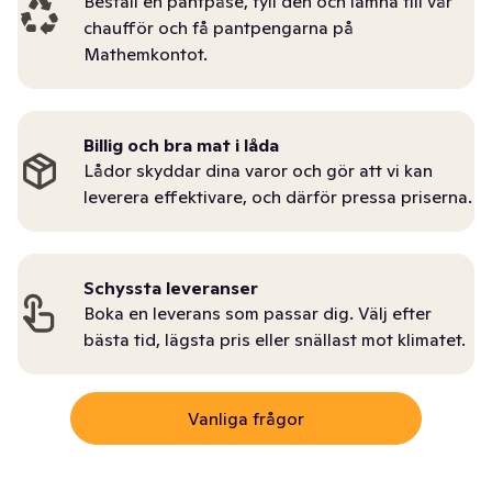
Beställ en pantpåse, fyll den och lämna till vår
chaufför och få pantpengarna på
Mathemkontot.
Billig och bra mat i låda
Lådor skyddar dina varor och gör att vi kan
leverera effektivare, och därför pressa priserna.
Schyssta leveranser
Boka en leverans som passar dig. Välj efter
bästa tid, lägsta pris eller snällast mot klimatet.
Vanliga frågor