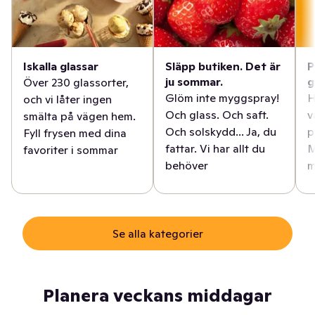
Iskalla glassar
Släpp butiken. Det är
P
ju sommar.
g
Över 230 glassorter,
Glöm inte myggspray!
H
och vi låter ingen
Och glass. Och saft.
v
smälta på vägen hem.
Och solskydd... Ja, du
p
Fyll frysen med dina
fattar. Vi har allt du
M
favoriter i sommar
behöver
m
Se alla kategorier
Planera veckans middagar