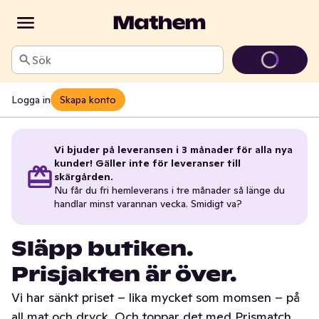
Sök
Logga in
Skapa konto
Vi bjuder på leveransen i 3 månader för alla nya
kunder! Gäller inte för leveranser till
skärgården.
Nu får du fri hemleverans i tre månader så länge du
handlar minst varannan vecka. Smidigt va?
Släpp butiken.
Prisjakten är över.
Vi har sänkt priset – lika mycket som momsen – på
all mat och dryck. Och toppar det med Prismatch