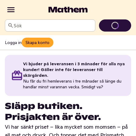
Sök
Logga in
Skapa konto
Vi bjuder på leveransen i 3 månader för alla nya
kunder! Gäller inte för leveranser till
skärgården.
Nu får du fri hemleverans i tre månader så länge du
handlar minst varannan vecka. Smidigt va?
Släpp butiken.
Prisjakten är över.
Vi har sänkt priset – lika mycket som momsen – på
all mat och dryck. Och toppar det med Prismatch