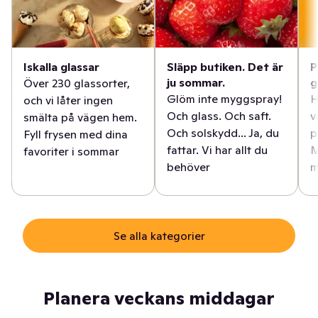
Iskalla glassar
Släpp butiken. Det är
P
ju sommar.
g
Över 230 glassorter,
Glöm inte myggspray!
H
och vi låter ingen
Och glass. Och saft.
v
smälta på vägen hem.
Och solskydd... Ja, du
p
Fyll frysen med dina
fattar. Vi har allt du
M
favoriter i sommar
behöver
m
Se alla kategorier
Planera veckans middagar