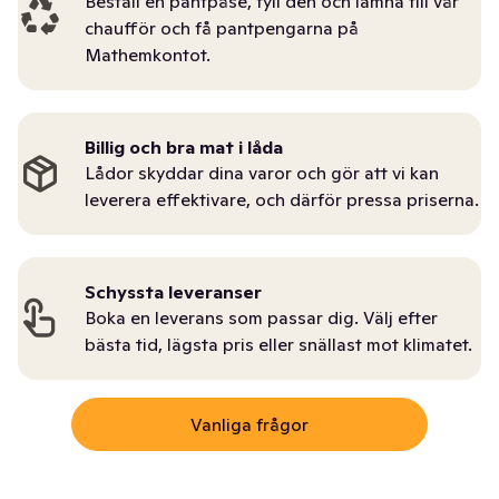
Beställ en pantpåse, fyll den och lämna till vår
chaufför och få pantpengarna på
Mathemkontot.
Billig och bra mat i låda
Lådor skyddar dina varor och gör att vi kan
leverera effektivare, och därför pressa priserna.
Schyssta leveranser
Boka en leverans som passar dig. Välj efter
bästa tid, lägsta pris eller snällast mot klimatet.
Vanliga frågor