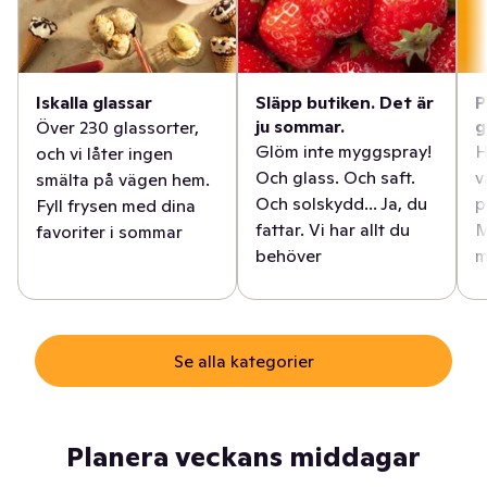
Iskalla glassar
Släpp butiken. Det är
P
ju sommar.
g
Över 230 glassorter,
Glöm inte myggspray!
H
och vi låter ingen
Och glass. Och saft.
v
smälta på vägen hem.
Och solskydd... Ja, du
p
Fyll frysen med dina
fattar. Vi har allt du
M
favoriter i sommar
behöver
m
Se alla kategorier
Planera veckans middagar