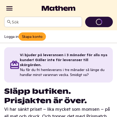
Sök
Logga in
Skapa konto
Vi bjuder på leveransen i 3 månader för alla nya
kunder! Gäller inte för leveranser till
skärgården.
Nu får du fri hemleverans i tre månader så länge du
handlar minst varannan vecka. Smidigt va?
Släpp butiken.
Prisjakten är över.
Vi har sänkt priset – lika mycket som momsen – på
all mat och dryck. Och toppar det med Prismatch