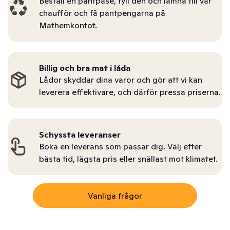
Beställ en pantpåse, fyll den och lämna till vår
chaufför och få pantpengarna på
Mathemkontot.
Billig och bra mat i låda
Lådor skyddar dina varor och gör att vi kan
leverera effektivare, och därför pressa priserna.
Schyssta leveranser
Boka en leverans som passar dig. Välj efter
bästa tid, lägsta pris eller snällast mot klimatet.
Vanliga frågor