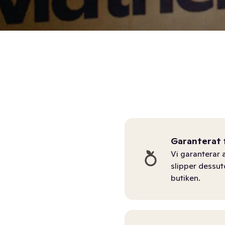
Garanterat 
Vi garanterar a
slipper dessu
butiken.