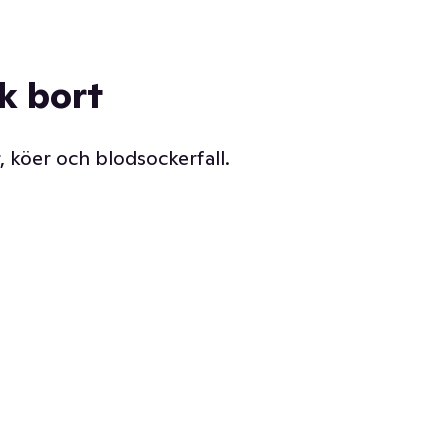
ck bort
, köer och blodsockerfall.
Vår delikatessdisk