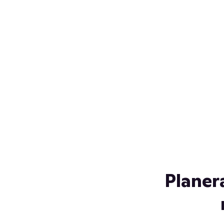
Över 230 glassorter, och vi
s
låter ingen smälta på vägen
Gl
hem. Fyll frysen med dina
gl
favoriter i sommar
so
al
Planer