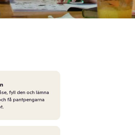
ån
åse, fyll den och lämna
r och få pantpengarna
t.