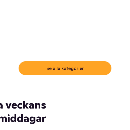
ommar.
Här får du samma varor till
samma lägsta pris som i
öm inte myggspray! Och
matbutiken. Men utan att g
ass. Och saft. Och
till matbutiken
lskydd... Ja, du fattar. Vi har
lt du behöver
Se alla kategorier
a veckans
middagar