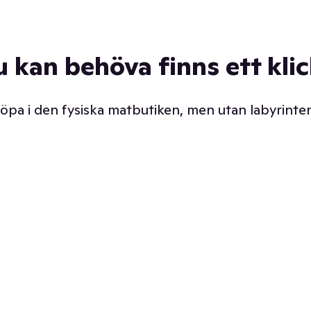
u kan behöva finns ett kli
 köpa i den fysiska matbutiken, men utan labyrinter
äpp butiken. Det är ju
Prismatch med garanti