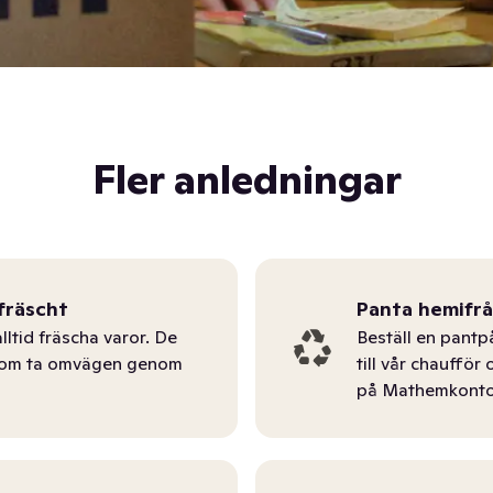
Fler anledningar
fräscht
Panta hemifr
lltid fräscha varor. De
Beställ en pantp
tom ta omvägen genom
till vår chauffö
på Mathemkonto