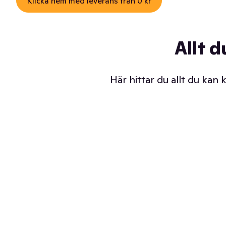
Klicka hem med leverans från 0 kr
Allt d
Här hittar du allt du kan
Iskalla glassar
Sl