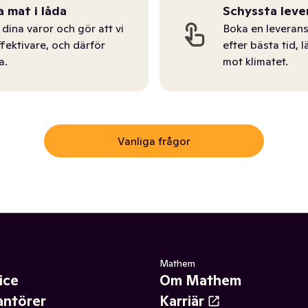
a mat i låda
Schyssta leve
dina varor och gör att vi
Boka en leverans
ffektivare, och därför
efter bästa tid, l
a.
mot klimatet.
Vanliga frågor
Mathem
ice
Om Mathem
antörer
Karriär