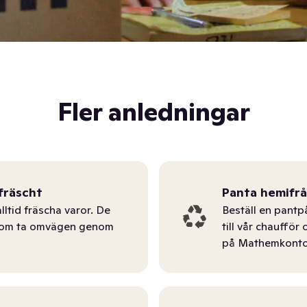
Fler anledningar
fräscht
Panta hemifr
lltid fräscha varor. De
Beställ en pantp
tom ta omvägen genom
till vår chauffö
på Mathemkonto