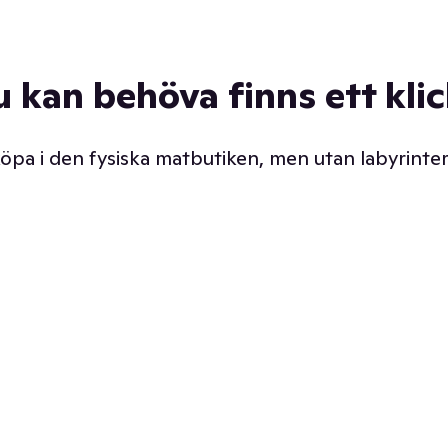
u kan behöva finns ett kli
 köpa i den fysiska matbutiken, men utan labyrinter
äpp butiken. Det är ju
Prismatch med garanti