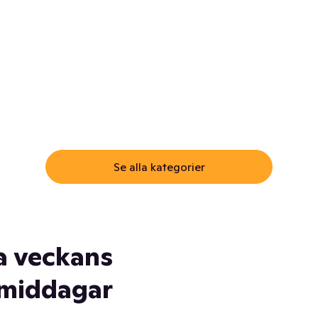
ommar.
Här får du samma varor till
samma lägsta pris som i
öm inte myggspray! Och
matbutiken. Men utan att g
ass. Och saft. Och
till matbutiken
lskydd... Ja, du fattar. Vi har
lt du behöver
Se alla kategorier
a veckans
middagar