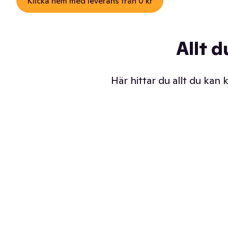
Klicka hem med leverans från 0 kr
Allt d
Här hittar du allt du kan
Iskalla glassar
Sl