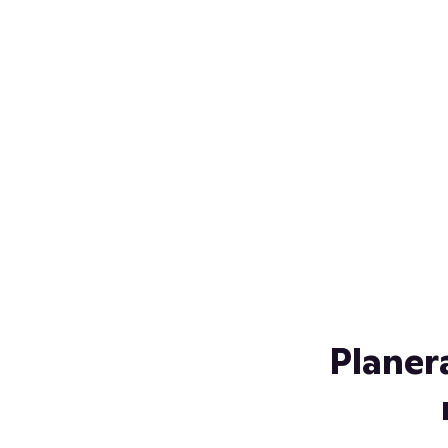
Över 230 glassorter, och vi
s
låter ingen smälta på vägen
Gl
hem. Fyll frysen med dina
gl
favoriter i sommar
so
al
Planer