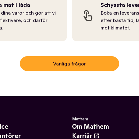
a mat i låda
Schyssta leve
dina varor och gör att vi
Boka en leverans
ffektivare, och därför
efter bästa tid, l
a.
mot klimatet.
Vanliga frågor
Mathem
ice
Om Mathem
antörer
Karriär