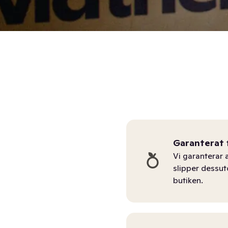
Garanterat 
Vi garanterar a
slipper dessu
butiken.