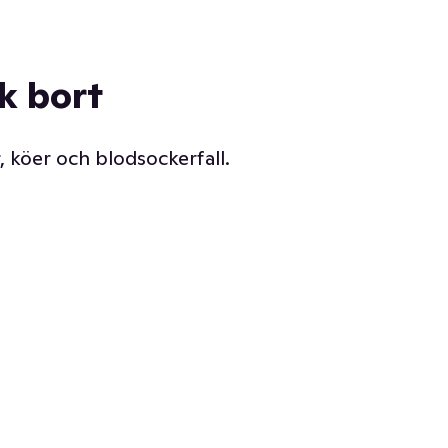
ck bort
, köer och blodsockerfall.
Vår delikatessdisk