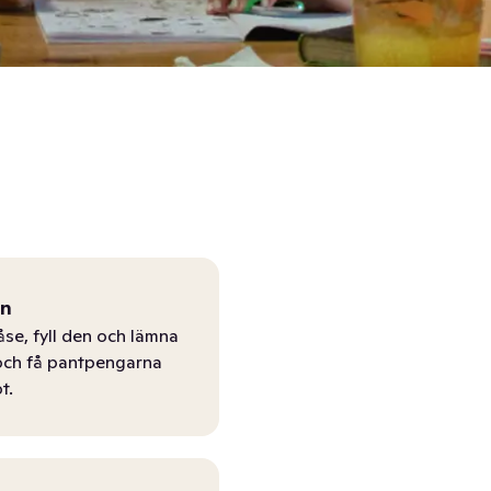
ån
åse, fyll den och lämna
r och få pantpengarna
t.