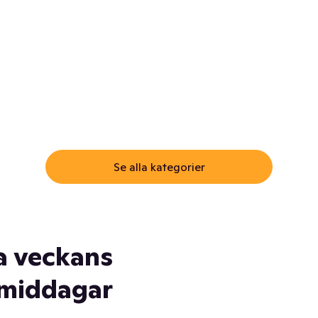
ommar.
Här får du samma varor till
samma lägsta pris som i
öm inte myggspray! Och
matbutiken. Men utan att g
ass. Och saft. Och
till matbutiken
lskydd... Ja, du fattar. Vi har
lt du behöver
Se alla kategorier
a veckans
middagar