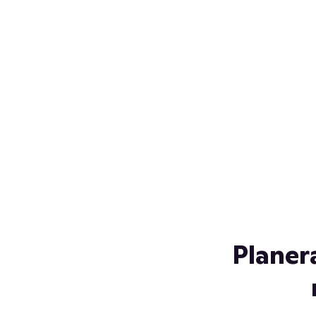
Över 230 glassorter, och vi
s
låter ingen smälta på vägen
Gl
hem. Fyll frysen med dina
gl
favoriter i sommar
so
al
Planer