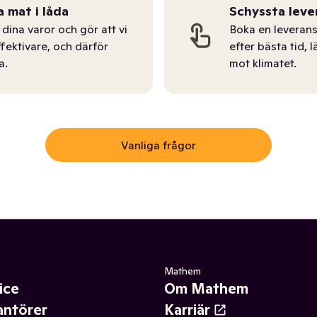
a mat i låda
Schyssta leve
dina varor och gör att vi
Boka en leverans
ffektivare, och därför
efter bästa tid, l
a.
mot klimatet.
Vanliga frågor
Mathem
ice
Om Mathem
antörer
Karriär