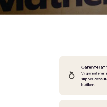
Garanterat 
Vi garanterar a
slipper dessu
butiken.