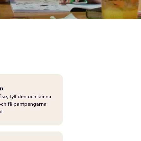
ån
åse, fyll den och lämna
r och få pantpengarna
t.