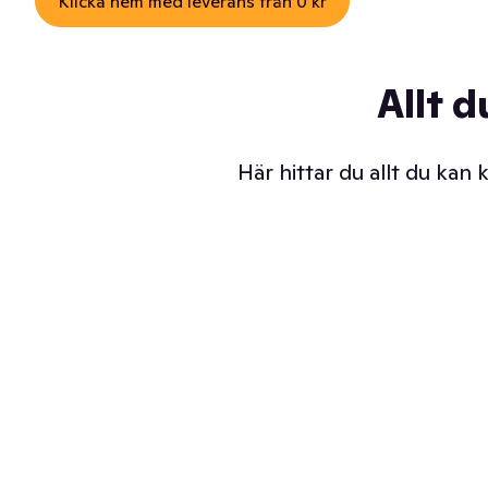
Klicka hem med leverans från 0 kr
Allt d
Här hittar du allt du kan
Iskalla glassar
Sl