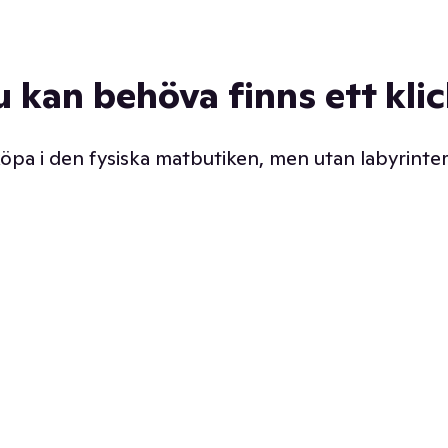
u kan behöva finns ett kli
 köpa i den fysiska matbutiken, men utan labyrinter
äpp butiken. Det är ju
Prismatch med garanti