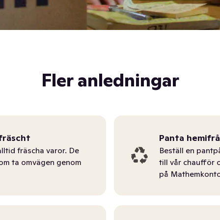
Fler anledningar
fräscht
Panta hemifr
lltid fräscha varor. De
Beställ en pantp
tom ta omvägen genom
till vår chauffö
på Mathemkonto