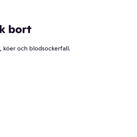
ck bort
, köer och blodsockerfall.
Vår delikatessdisk