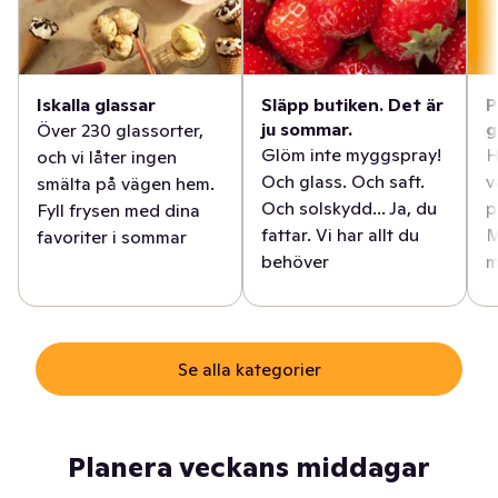
Iskalla glassar
Släpp butiken. Det är
P
ju sommar.
g
Över 230 glassorter,
Glöm inte myggspray!
H
och vi låter ingen
Och glass. Och saft.
v
smälta på vägen hem.
Och solskydd... Ja, du
p
Fyll frysen med dina
fattar. Vi har allt du
M
favoriter i sommar
behöver
m
Se alla kategorier
Planera veckans middagar