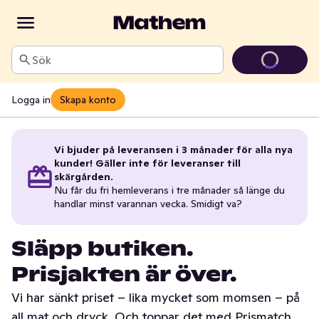
Sök
Logga in
Skapa konto
Vi bjuder på leveransen i 3 månader för alla nya
kunder! Gäller inte för leveranser till
skärgården.
Nu får du fri hemleverans i tre månader så länge du
handlar minst varannan vecka. Smidigt va?
Släpp butiken.
Prisjakten är över.
Vi har sänkt priset – lika mycket som momsen – på
all mat och dryck. Och toppar det med Prismatch