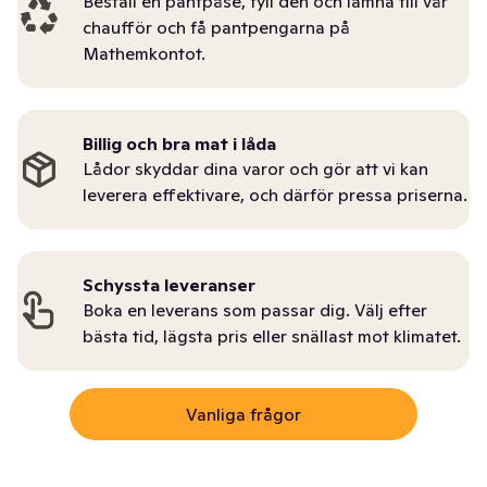
Beställ en pantpåse, fyll den och lämna till vår
chaufför och få pantpengarna på
Mathemkontot.
Billig och bra mat i låda
Lådor skyddar dina varor och gör att vi kan
leverera effektivare, och därför pressa priserna.
Schyssta leveranser
Boka en leverans som passar dig. Välj efter
bästa tid, lägsta pris eller snällast mot klimatet.
Vanliga frågor