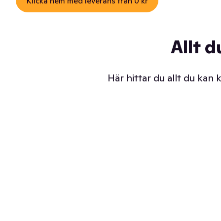
Klicka hem med leverans från 0 kr
Allt d
Här hittar du allt du kan
Iskalla glassar
Sl