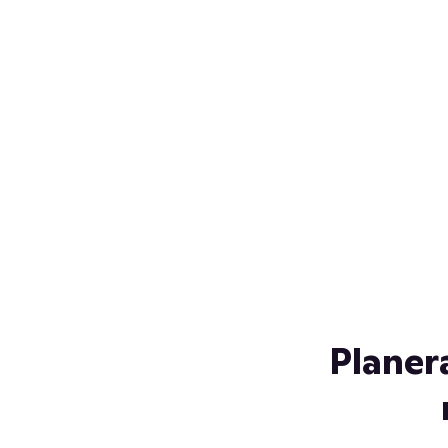
Över 230 glassorter, och vi
s
låter ingen smälta på vägen
Gl
hem. Fyll frysen med dina
gl
favoriter i sommar
so
al
Planer