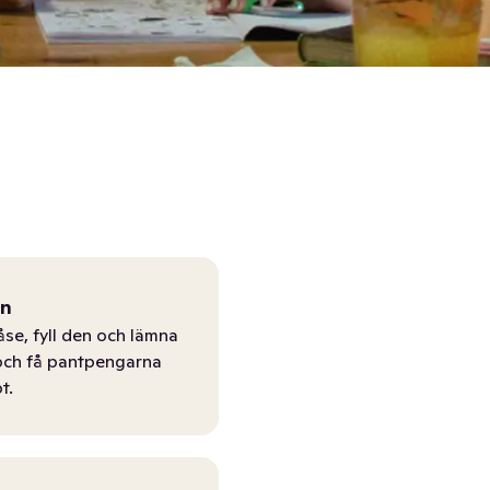
ån
åse, fyll den och lämna
r och få pantpengarna
t.