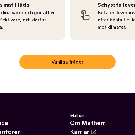
a mat i låda
Schyssta leve
dina varor och gör att vi
Boka en leverans
ffektivare, och därför
efter bästa tid, l
a.
mot klimatet.
Vanliga frågor
Mathem
ice
Om Mathem
antörer
Karriär