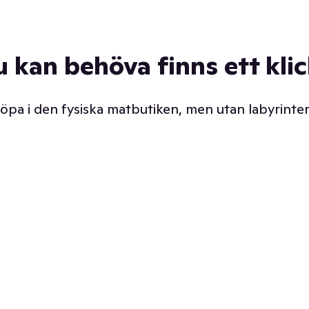
u kan behöva finns ett kli
 köpa i den fysiska matbutiken, men utan labyrinter
äpp butiken. Det är ju
Prismatch med garanti