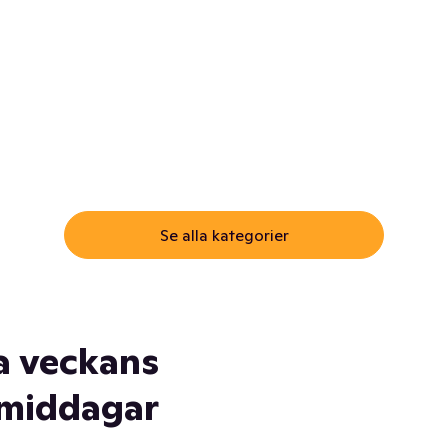
ommar.
Här får du samma varor till
samma lägsta pris som i
öm inte myggspray! Och
matbutiken. Men utan att g
ass. Och saft. Och
till matbutiken
lskydd... Ja, du fattar. Vi har
lt du behöver
Se alla kategorier
a veckans
middagar