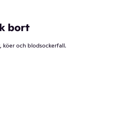
ck bort
, köer och blodsockerfall.
Vår delikatessdisk