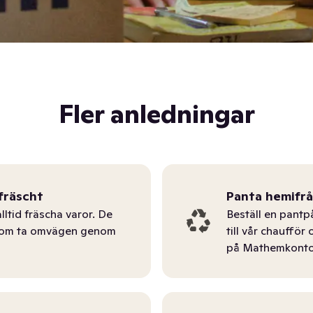
Fler anledningar
fräscht
Panta hemifr
lltid fräscha varor. De
Beställ en pantp
tom ta omvägen genom
till vår chauffö
på Mathemkonto