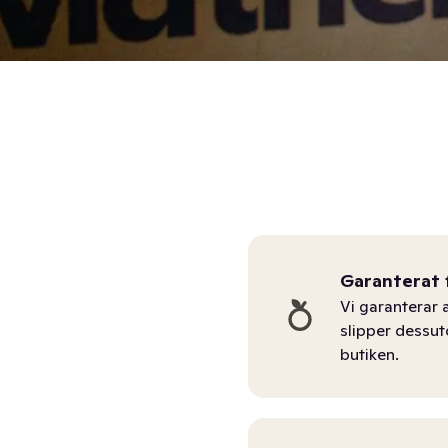
Garanterat 
Vi garanterar a
slipper dessu
butiken.