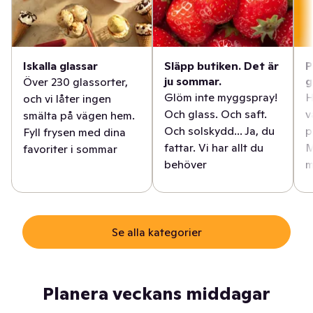
Iskalla glassar
Släpp butiken. Det är
P
ju sommar.
g
Över 230 glassorter,
Glöm inte myggspray!
H
och vi låter ingen
Och glass. Och saft.
v
smälta på vägen hem.
Och solskydd... Ja, du
p
Fyll frysen med dina
fattar. Vi har allt du
M
favoriter i sommar
behöver
m
Se alla kategorier
Planera veckans middagar