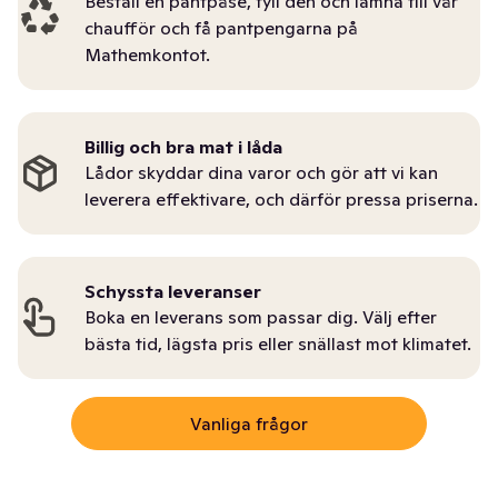
Beställ en pantpåse, fyll den och lämna till vår
chaufför och få pantpengarna på
Mathemkontot.
Billig och bra mat i låda
Lådor skyddar dina varor och gör att vi kan
leverera effektivare, och därför pressa priserna.
Schyssta leveranser
Boka en leverans som passar dig. Välj efter
bästa tid, lägsta pris eller snällast mot klimatet.
Vanliga frågor