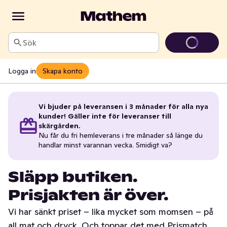
Sök
Logga in
Skapa konto
Vi bjuder på leveransen i 3 månader för alla nya
kunder! Gäller inte för leveranser till
skärgården.
Nu får du fri hemleverans i tre månader så länge du
handlar minst varannan vecka. Smidigt va?
Släpp butiken.
Prisjakten är över.
Vi har sänkt priset – lika mycket som momsen – på
all mat och dryck. Och toppar det med Prismatch