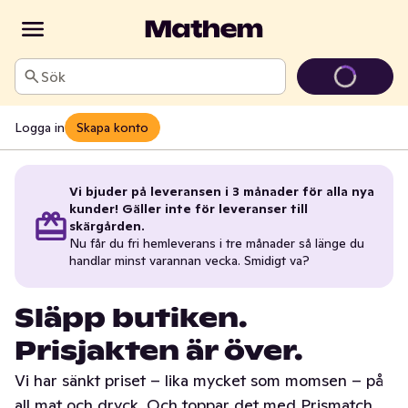
Sök
Logga in
Skapa konto
Vi bjuder på leveransen i 3 månader för alla nya
kunder! Gäller inte för leveranser till
skärgården.
Nu får du fri hemleverans i tre månader så länge du
handlar minst varannan vecka. Smidigt va?
Släpp butiken.
Prisjakten är över.
Vi har sänkt priset – lika mycket som momsen – på
all mat och dryck. Och toppar det med Prismatch