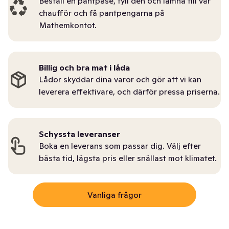
Beställ en pantpåse, fyll den och lämna till vår
chaufför och få pantpengarna på
Mathemkontot.
Billig och bra mat i låda
Lådor skyddar dina varor och gör att vi kan
leverera effektivare, och därför pressa priserna.
Schyssta leveranser
Boka en leverans som passar dig. Välj efter
bästa tid, lägsta pris eller snällast mot klimatet.
Vanliga frågor