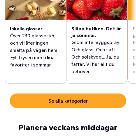
Iskalla glassar
Släpp butiken. Det är
P
ju sommar.
g
Över 230 glassorter,
Glöm inte myggspray!
H
och vi låter ingen
Och glass. Och saft.
v
smälta på vägen hem.
Och solskydd... Ja, du
p
Fyll frysen med dina
fattar. Vi har allt du
M
favoriter i sommar
behöver
m
Se alla kategorier
Planera veckans middagar