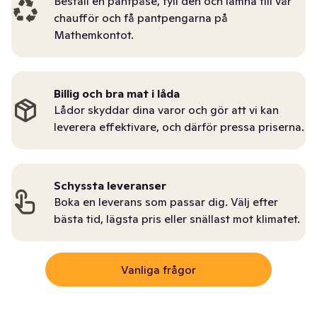
Beställ en pantpåse, fyll den och lämna till vår
chaufför och få pantpengarna på
Mathemkontot.
Billig och bra mat i låda
Lådor skyddar dina varor och gör att vi kan
leverera effektivare, och därför pressa priserna.
Schyssta leveranser
Boka en leverans som passar dig. Välj efter
bästa tid, lägsta pris eller snällast mot klimatet.
Vanliga frågor