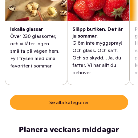
Iskalla glassar
Släpp butiken. Det är
P
ju sommar.
g
Över 230 glassorter,
Glöm inte myggspray!
H
och vi låter ingen
Och glass. Och saft.
v
smälta på vägen hem.
Och solskydd... Ja, du
p
Fyll frysen med dina
fattar. Vi har allt du
M
favoriter i sommar
behöver
m
Se alla kategorier
Planera veckans middagar