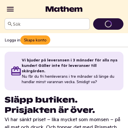
Sök
Logga in
Skapa konto
Vi bjuder på leveransen i 3 månader för alla nya
kunder! Gäller inte för leveranser till
skärgården.
Nu får du fri hemleverans i tre månader så länge du
handlar minst varannan vecka. Smidigt va?
Släpp butiken.
Prisjakten är över.
Vi har sänkt priset – lika mycket som momsen – på
all mat och dryck. Och toppar det med Prismatch