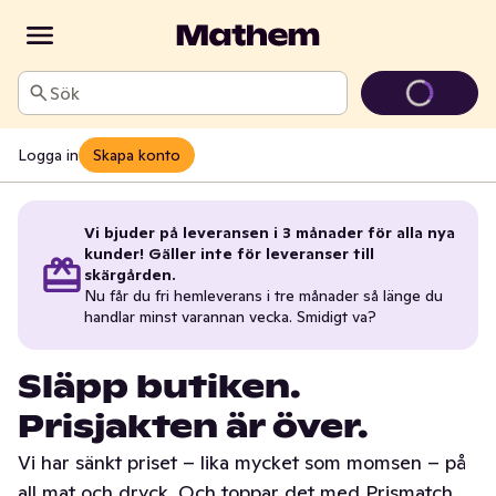
Sök
Logga in
Skapa konto
Vi bjuder på leveransen i 3 månader för alla nya
kunder! Gäller inte för leveranser till
skärgården.
Nu får du fri hemleverans i tre månader så länge du
handlar minst varannan vecka. Smidigt va?
Släpp butiken.
Prisjakten är över.
Vi har sänkt priset – lika mycket som momsen – på
all mat och dryck. Och toppar det med Prismatch