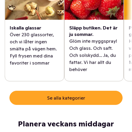
Iskalla glassar
Släpp butiken. Det är
P
ju sommar.
g
Över 230 glassorter,
Glöm inte myggspray!
H
och vi låter ingen
Och glass. Och saft.
v
smälta på vägen hem.
Och solskydd... Ja, du
p
Fyll frysen med dina
fattar. Vi har allt du
M
favoriter i sommar
behöver
m
Se alla kategorier
Planera veckans middagar