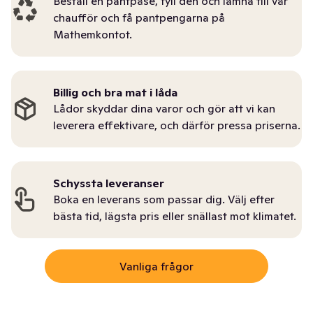
Beställ en pantpåse, fyll den och lämna till vår
chaufför och få pantpengarna på
Mathemkontot.
Billig och bra mat i låda
Lådor skyddar dina varor och gör att vi kan
leverera effektivare, och därför pressa priserna.
Schyssta leveranser
Boka en leverans som passar dig. Välj efter
bästa tid, lägsta pris eller snällast mot klimatet.
Vanliga frågor