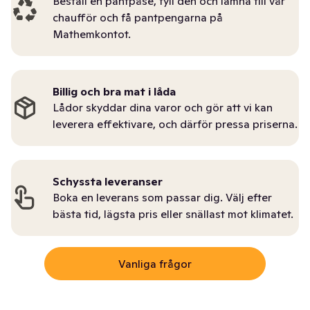
Beställ en pantpåse, fyll den och lämna till vår
chaufför och få pantpengarna på
Mathemkontot.
Billig och bra mat i låda
Lådor skyddar dina varor och gör att vi kan
leverera effektivare, och därför pressa priserna.
Schyssta leveranser
Boka en leverans som passar dig. Välj efter
bästa tid, lägsta pris eller snällast mot klimatet.
Vanliga frågor