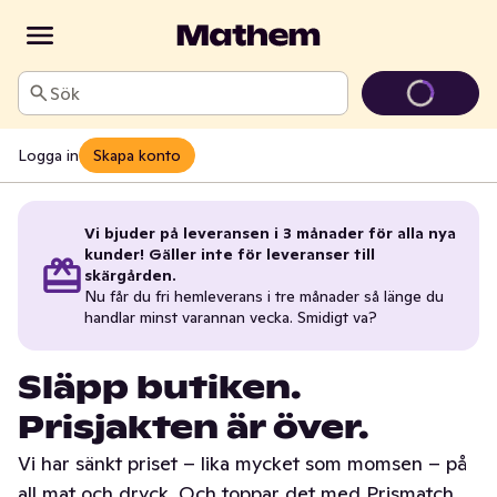
Sök
Logga in
Skapa konto
Vi bjuder på leveransen i 3 månader för alla nya
kunder! Gäller inte för leveranser till
skärgården.
Nu får du fri hemleverans i tre månader så länge du
handlar minst varannan vecka. Smidigt va?
Släpp butiken.
Prisjakten är över.
Vi har sänkt priset – lika mycket som momsen – på
all mat och dryck. Och toppar det med Prismatch