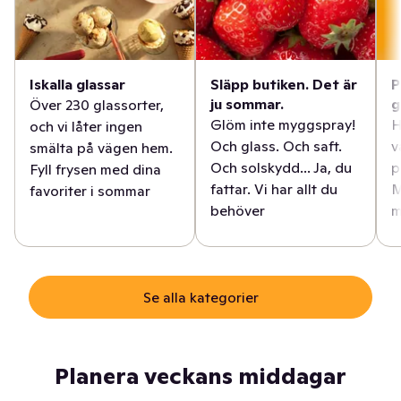
Iskalla glassar
Släpp butiken. Det är
P
ju sommar.
g
Över 230 glassorter,
Glöm inte myggspray!
H
och vi låter ingen
Och glass. Och saft.
v
smälta på vägen hem.
Och solskydd... Ja, du
p
Fyll frysen med dina
fattar. Vi har allt du
M
favoriter i sommar
behöver
m
Se alla kategorier
Planera veckans middagar