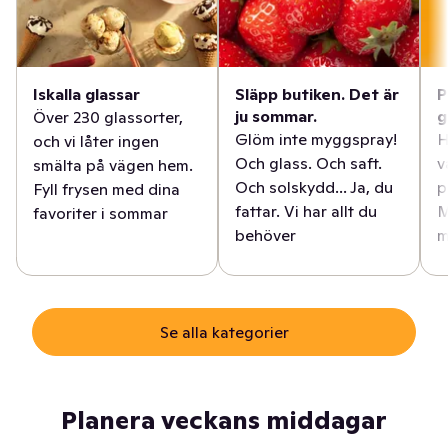
Iskalla glassar
Släpp butiken. Det är
P
ju sommar.
g
Över 230 glassorter,
Glöm inte myggspray!
H
och vi låter ingen
Och glass. Och saft.
v
smälta på vägen hem.
Och solskydd... Ja, du
p
Fyll frysen med dina
fattar. Vi har allt du
M
favoriter i sommar
behöver
m
Se alla kategorier
Planera veckans middagar