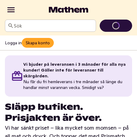
Sök
Logga in
Skapa konto
Vi bjuder på leveransen i 3 månader för alla nya
kunder! Gäller inte för leveranser till
skärgården.
Nu får du fri hemleverans i tre månader så länge du
handlar minst varannan vecka. Smidigt va?
Släpp butiken.
Prisjakten är över.
Vi har sänkt priset – lika mycket som momsen – på
all mat och dryck. Och toppar det med Prismatch