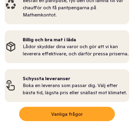
Beställ en pantpåse, fyll den och lämna till vår
chaufför och få pantpengarna på
Mathemkontot.
Billig och bra mat i låda
Lådor skyddar dina varor och gör att vi kan
leverera effektivare, och därför pressa priserna.
Schyssta leveranser
Boka en leverans som passar dig. Välj efter
bästa tid, lägsta pris eller snällast mot klimatet.
Vanliga frågor