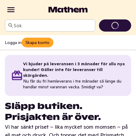
Sök
Logga in
Skapa konto
Vi bjuder på leveransen i 3 månader för alla nya
kunder! Gäller inte för leveranser till
skärgården.
Nu får du fri hemleverans i tre månader så länge du
handlar minst varannan vecka. Smidigt va?
Släpp butiken.
Prisjakten är över.
Vi har sänkt priset – lika mycket som momsen – på
all mat och dryck. Och toppar det med Prismatch