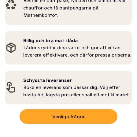
Beställ en pantpåse, fyll den och lämna till vår
chaufför och få pantpengarna på
Mathemkontot.
Billig och bra mat i låda
Lådor skyddar dina varor och gör att vi kan
leverera effektivare, och därför pressa priserna.
Schyssta leveranser
Boka en leverans som passar dig. Välj efter
bästa tid, lägsta pris eller snällast mot klimatet.
Vanliga frågor