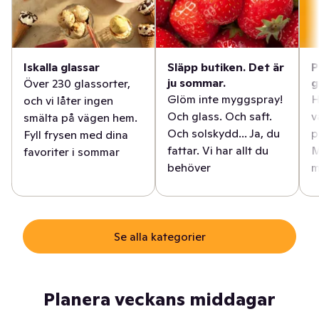
Iskalla glassar
Släpp butiken. Det är
P
ju sommar.
g
Över 230 glassorter,
Glöm inte myggspray!
H
och vi låter ingen
Och glass. Och saft.
v
smälta på vägen hem.
Och solskydd... Ja, du
p
Fyll frysen med dina
fattar. Vi har allt du
M
favoriter i sommar
behöver
m
Se alla kategorier
Planera veckans middagar