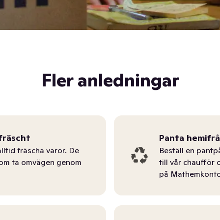
Fler anledningar
fräscht
Panta hemifr
lltid fräscha varor. De
Beställ en pantp
tom ta omvägen genom
till vår chauffö
på Mathemkonto