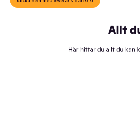
Klicka hem med leverans från 0 kr
Allt d
Här hittar du allt du kan
Iskalla glassar
Sl