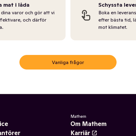
a mat i låda
Schyssta leve
dina varor och gör att vi
Boka en leverans
ffektivare, och därför
efter bästa tid, l
a.
mot klimatet.
Vanliga frågor
Mathem
ice
Om Mathem
antörer
Karriär