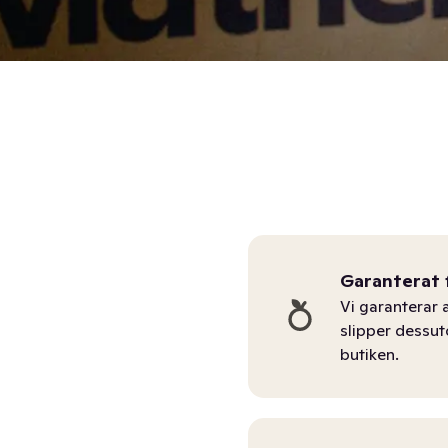
Garanterat 
Vi garanterar a
slipper dessu
butiken.