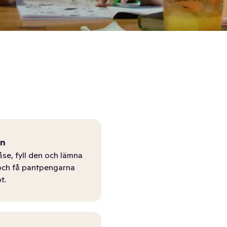
ån
åse, fyll den och lämna
r och få pantpengarna
t.