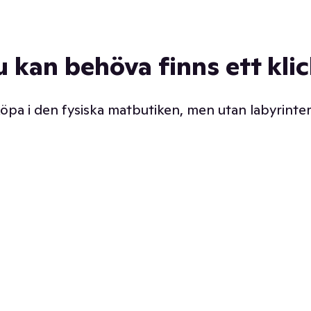
u kan behöva finns ett kli
 köpa i den fysiska matbutiken, men utan labyrinter
äpp butiken. Det är ju
Prismatch med garanti