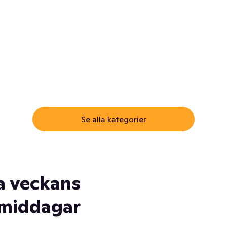
ommar.
Här får du samma varor till
samma lägsta pris som i
öm inte myggspray! Och
matbutiken. Men utan att g
ass. Och saft. Och
till matbutiken
lskydd... Ja, du fattar. Vi har
lt du behöver
Se alla kategorier
a veckans
middagar