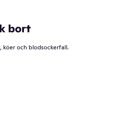
ck bort
, köer och blodsockerfall.
Vår delikatessdisk