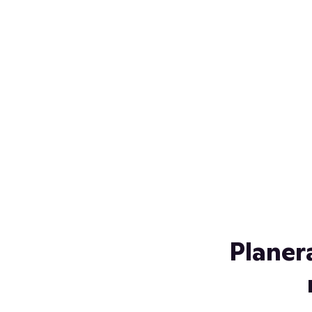
Över 230 glassorter, och vi
s
låter ingen smälta på vägen
Gl
hem. Fyll frysen med dina
gl
favoriter i sommar
so
al
Planer