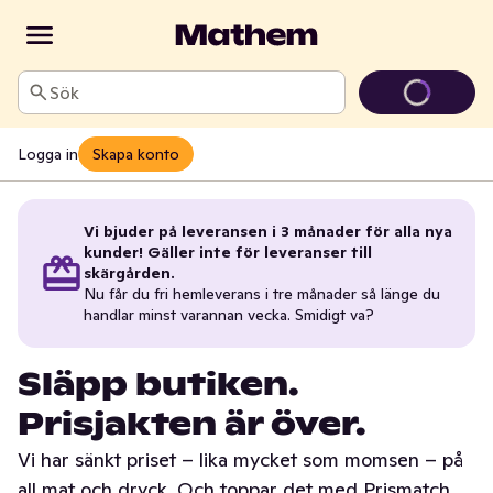
Sök
Logga in
Skapa konto
Vi bjuder på leveransen i 3 månader för alla nya
kunder! Gäller inte för leveranser till
skärgården.
Nu får du fri hemleverans i tre månader så länge du
handlar minst varannan vecka. Smidigt va?
Släpp butiken.
Prisjakten är över.
Vi har sänkt priset – lika mycket som momsen – på
all mat och dryck. Och toppar det med Prismatch