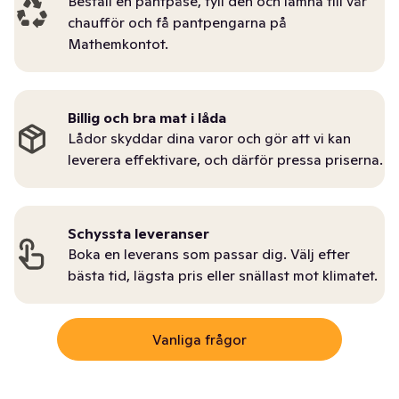
Beställ en pantpåse, fyll den och lämna till vår
chaufför och få pantpengarna på
Mathemkontot.
Billig och bra mat i låda
Lådor skyddar dina varor och gör att vi kan
leverera effektivare, och därför pressa priserna.
Schyssta leveranser
Boka en leverans som passar dig. Välj efter
bästa tid, lägsta pris eller snällast mot klimatet.
Vanliga frågor