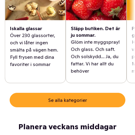
Iskalla glassar
Släpp butiken. Det är
P
ju sommar.
g
Över 230 glassorter,
Glöm inte myggspray!
H
och vi låter ingen
Och glass. Och saft.
v
smälta på vägen hem.
Och solskydd... Ja, du
p
Fyll frysen med dina
fattar. Vi har allt du
M
favoriter i sommar
behöver
m
Se alla kategorier
Planera veckans middagar