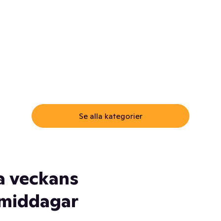
ommar.
Här får du samma varor till
samma lägsta pris som i
öm inte myggspray! Och
matbutiken. Men utan att g
ass. Och saft. Och
till matbutiken
lskydd... Ja, du fattar. Vi har
lt du behöver
Se alla kategorier
a veckans
middagar