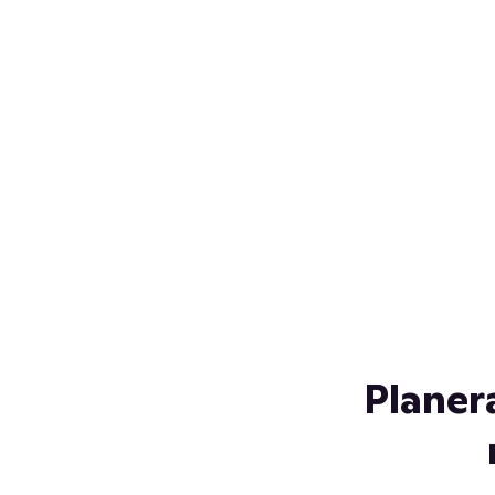
Över 230 glassorter, och vi
s
låter ingen smälta på vägen
Gl
hem. Fyll frysen med dina
gl
favoriter i sommar
so
al
Planer