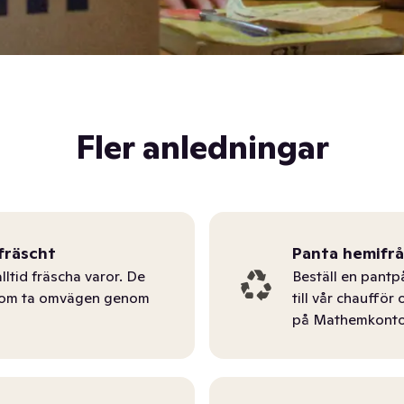
Fler anledningar
fräscht
Panta hemifr
lltid fräscha varor. De
Beställ en pantp
tom ta omvägen genom
till vår chauffö
på Mathemkonto