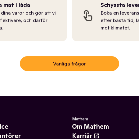
a mat i låda
Schyssta leve
dina varor och gör att vi
Boka en leverans
ffektivare, och därför
efter bästa tid, l
a.
mot klimatet.
Vanliga frågor
Mathem
ice
Om Mathem
antörer
Karriär