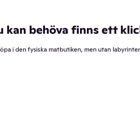
u kan behöva finns ett kli
 köpa i den fysiska matbutiken, men utan labyrinter
äpp butiken. Det är ju
Prismatch med garanti