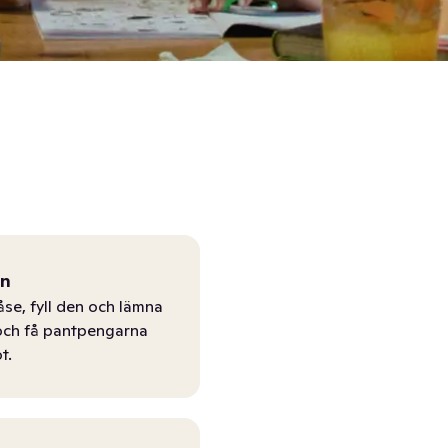
ån
åse, fyll den och lämna
r och få pantpengarna
t.