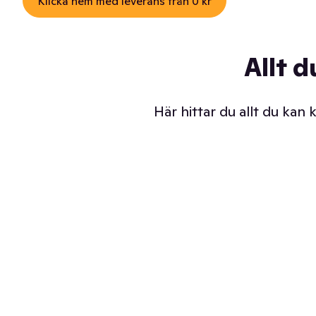
Klicka hem med leverans från 0 kr
Allt d
Här hittar du allt du kan
Iskalla glassar
Sl