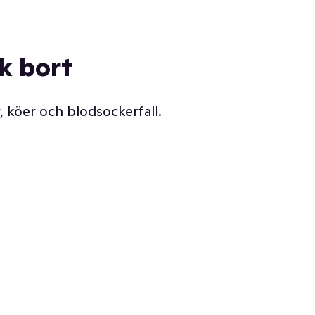
ck bort
, köer och blodsockerfall.
Vår delikatessdisk