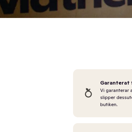
Garanterat 
Vi garanterar a
slipper dessu
butiken.