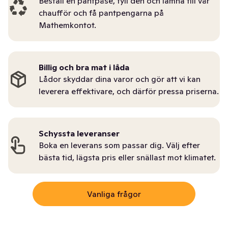
Beställ en pantpåse, fyll den och lämna till vår
chaufför och få pantpengarna på
Mathemkontot.
Billig och bra mat i låda
Lådor skyddar dina varor och gör att vi kan
leverera effektivare, och därför pressa priserna.
Schyssta leveranser
Boka en leverans som passar dig. Välj efter
bästa tid, lägsta pris eller snällast mot klimatet.
Vanliga frågor