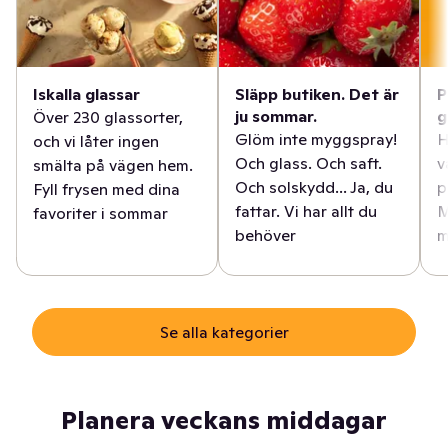
Iskalla glassar
Släpp butiken. Det är
P
ju sommar.
g
Över 230 glassorter,
Glöm inte myggspray!
H
och vi låter ingen
Och glass. Och saft.
v
smälta på vägen hem.
Och solskydd... Ja, du
p
Fyll frysen med dina
fattar. Vi har allt du
M
favoriter i sommar
behöver
m
Se alla kategorier
Planera veckans middagar