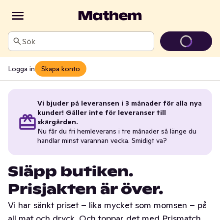
Sök
Logga in
Skapa konto
Vi bjuder på leveransen i 3 månader för alla nya
kunder! Gäller inte för leveranser till
skärgården.
Nu får du fri hemleverans i tre månader så länge du
handlar minst varannan vecka. Smidigt va?
Släpp butiken.
Prisjakten är över.
Vi har sänkt priset – lika mycket som momsen – på
all mat och dryck. Och toppar det med Prismatch