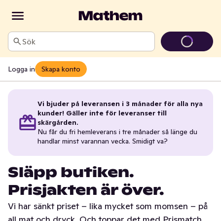
Sök
Logga in
Skapa konto
Vi bjuder på leveransen i 3 månader för alla nya
kunder! Gäller inte för leveranser till
skärgården.
Nu får du fri hemleverans i tre månader så länge du
handlar minst varannan vecka. Smidigt va?
Släpp butiken.
Prisjakten är över.
Vi har sänkt priset – lika mycket som momsen – på
all mat och dryck. Och toppar det med Prismatch