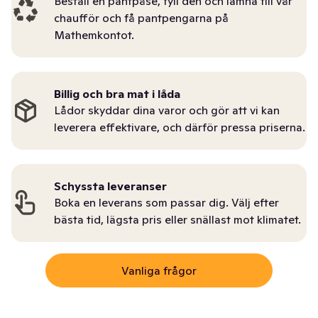
Beställ en pantpåse, fyll den och lämna till vår
chaufför och få pantpengarna på
Mathemkontot.
Billig och bra mat i låda
Lådor skyddar dina varor och gör att vi kan
leverera effektivare, och därför pressa priserna.
Schyssta leveranser
Boka en leverans som passar dig. Välj efter
bästa tid, lägsta pris eller snällast mot klimatet.
Vanliga frågor