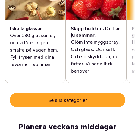
Iskalla glassar
Släpp butiken. Det är
P
ju sommar.
g
Över 230 glassorter,
Glöm inte myggspray!
H
och vi låter ingen
Och glass. Och saft.
v
smälta på vägen hem.
Och solskydd... Ja, du
p
Fyll frysen med dina
fattar. Vi har allt du
M
favoriter i sommar
behöver
m
Se alla kategorier
Planera veckans middagar