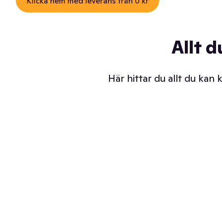
Klicka hem med leverans från 0 kr
Allt d
Här hittar du allt du kan
Iskalla glassar
Sl