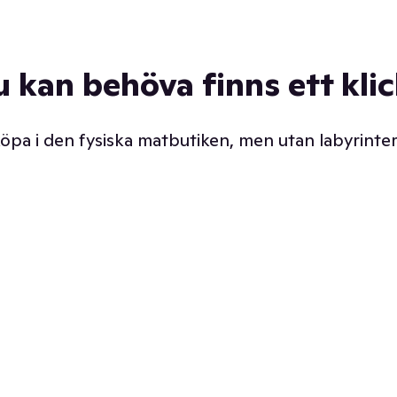
u kan behöva finns ett kli
 köpa i den fysiska matbutiken, men utan labyrinter
äpp butiken. Det är ju
Prismatch med garanti