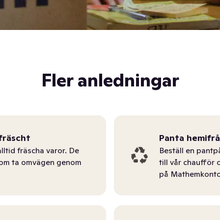
Fler anledningar
fräscht
Panta hemifr
lltid fräscha varor. De
Beställ en pantp
tom ta omvägen genom
till vår chauffö
på Mathemkonto