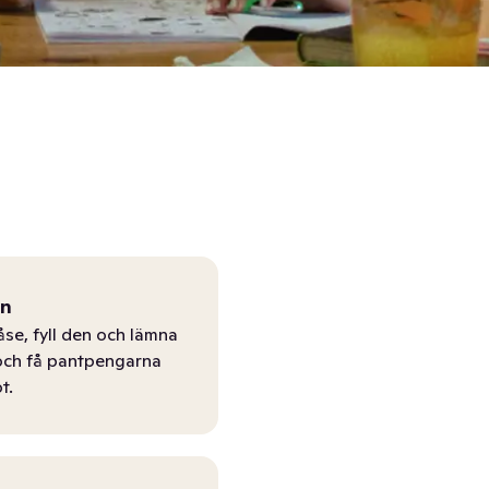
ån
åse, fyll den och lämna
r och få pantpengarna
t.