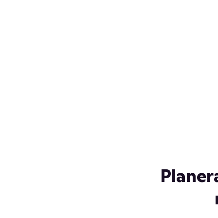
Över 230 glassorter, och vi
s
låter ingen smälta på vägen
Gl
hem. Fyll frysen med dina
gl
favoriter i sommar
so
al
Planer