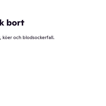
ck bort
, köer och blodsockerfall.
Vår delikatessdisk