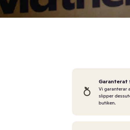
Garanterat 
Vi garanterar a
slipper dessu
butiken.