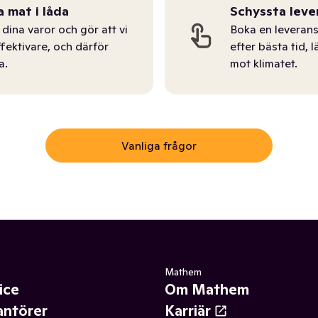
a mat i låda
Schyssta leve
dina varor och gör att vi
Boka en leverans
ffektivare, och därför
efter bästa tid, l
a.
mot klimatet.
Vanliga frågor
Mathem
ice
Om Mathem
antörer
Karriär