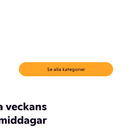
ommar.
Här får du samma varor till
samma lägsta pris som i
öm inte myggspray! Och
matbutiken. Men utan att g
ass. Och saft. Och
till matbutiken
lskydd... Ja, du fattar. Vi har
lt du behöver
Se alla kategorier
a veckans
middagar