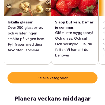
Iskalla glassar
Släpp butiken. Det är
P
ju sommar.
g
Över 230 glassorter,
Glöm inte myggspray!
H
och vi låter ingen
Och glass. Och saft.
v
smälta på vägen hem.
Och solskydd... Ja, du
p
Fyll frysen med dina
fattar. Vi har allt du
M
favoriter i sommar
behöver
m
Se alla kategorier
Planera veckans middagar