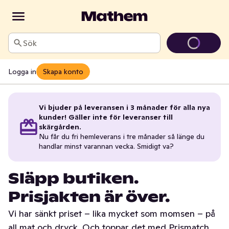
Sök
Logga in
Skapa konto
Vi bjuder på leveransen i 3 månader för alla nya
kunder! Gäller inte för leveranser till
skärgården.
Nu får du fri hemleverans i tre månader så länge du
handlar minst varannan vecka. Smidigt va?
Släpp butiken.
Prisjakten är över.
Vi har sänkt priset – lika mycket som momsen – på
all mat och dryck. Och toppar det med Prismatch