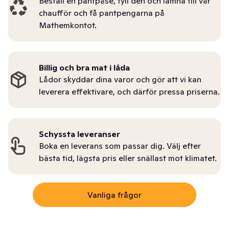
Beställ en pantpåse, fyll den och lämna till vår
chaufför och få pantpengarna på
Mathemkontot.
Billig och bra mat i låda
Lådor skyddar dina varor och gör att vi kan
leverera effektivare, och därför pressa priserna.
Schyssta leveranser
Boka en leverans som passar dig. Välj efter
bästa tid, lägsta pris eller snällast mot klimatet.
Vanliga frågor