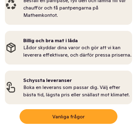
Beställ en pantpåse, fyll den och lämna till vår
chaufför och få pantpengarna på
Mathemkontot.
Billig och bra mat i låda
Lådor skyddar dina varor och gör att vi kan
leverera effektivare, och därför pressa priserna.
Schyssta leveranser
Boka en leverans som passar dig. Välj efter
bästa tid, lägsta pris eller snällast mot klimatet.
Vanliga frågor