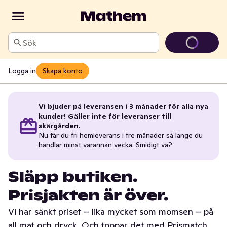
Sök
Logga in
Skapa konto
Vi bjuder på leveransen i 3 månader för alla nya
kunder! Gäller inte för leveranser till
skärgården.
Nu får du fri hemleverans i tre månader så länge du
handlar minst varannan vecka. Smidigt va?
Släpp butiken.
Prisjakten är över.
Vi har sänkt priset – lika mycket som momsen – på
all mat och dryck. Och toppar det med Prismatch