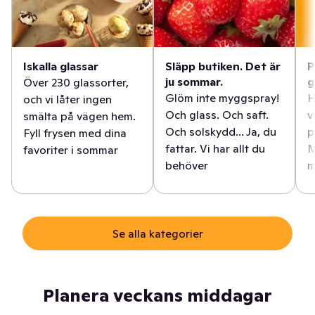
Iskalla glassar
Släpp butiken. Det är
P
ju sommar.
g
Över 230 glassorter,
Glöm inte myggspray!
H
och vi låter ingen
Och glass. Och saft.
v
smälta på vägen hem.
Och solskydd... Ja, du
p
Fyll frysen med dina
fattar. Vi har allt du
M
favoriter i sommar
behöver
m
Se alla kategorier
Planera veckans middagar