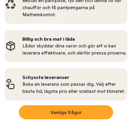
Beställ en pantpåse, fyll den och lämna till vår
chaufför och få pantpengarna på
Mathemkontot.
Billig och bra mat i låda
Lådor skyddar dina varor och gör att vi kan
leverera effektivare, och därför pressa priserna.
Schyssta leveranser
Boka en leverans som passar dig. Välj efter
bästa tid, lägsta pris eller snällast mot klimatet.
Vanliga frågor