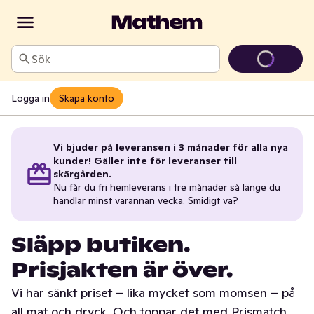
Sök
Logga in
Skapa konto
Vi bjuder på leveransen i 3 månader för alla nya
kunder! Gäller inte för leveranser till
skärgården.
Nu får du fri hemleverans i tre månader så länge du
handlar minst varannan vecka. Smidigt va?
Släpp butiken.
Prisjakten är över.
Vi har sänkt priset – lika mycket som momsen – på
all mat och dryck. Och toppar det med Prismatch