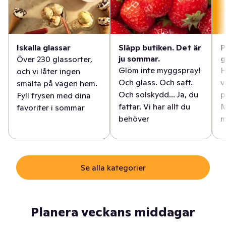
Iskalla glassar
Släpp butiken. Det är
P
ju sommar.
g
Över 230 glassorter,
Glöm inte myggspray!
H
och vi låter ingen
Och glass. Och saft.
v
smälta på vägen hem.
Och solskydd... Ja, du
p
Fyll frysen med dina
fattar. Vi har allt du
M
favoriter i sommar
behöver
m
Se alla kategorier
Planera veckans middagar