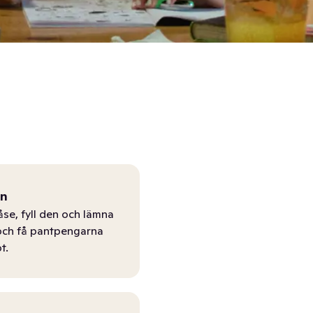
ån
åse, fyll den och lämna
r och få pantpengarna
t.