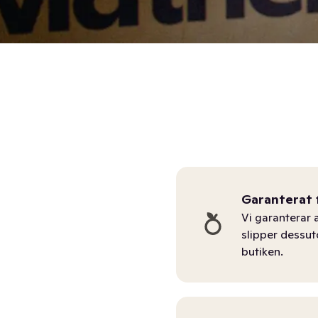
Garanterat 
Vi garanterar a
slipper dessu
butiken.