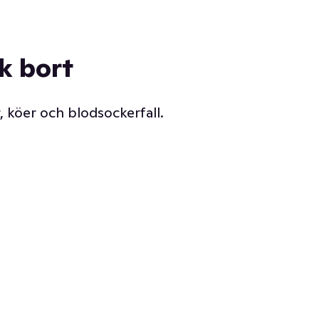
ck bort
, köer och blodsockerfall.
Vår delikatessdisk