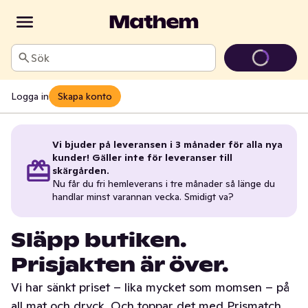
Sök
Logga in
Skapa konto
Vi bjuder på leveransen i 3 månader för alla nya
kunder! Gäller inte för leveranser till
skärgården.
Nu får du fri hemleverans i tre månader så länge du
handlar minst varannan vecka. Smidigt va?
Släpp butiken.
Prisjakten är över.
Vi har sänkt priset – lika mycket som momsen – på
all mat och dryck. Och toppar det med Prismatch