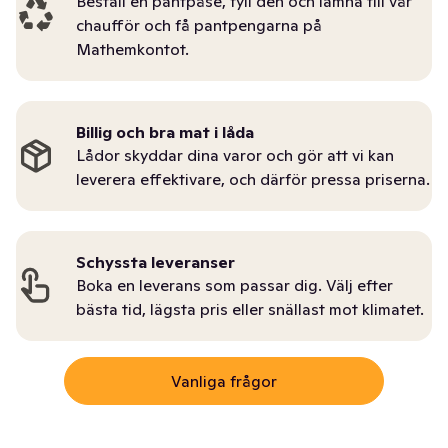
Beställ en pantpåse, fyll den och lämna till vår
chaufför och få pantpengarna på
Mathemkontot.
Billig och bra mat i låda
Lådor skyddar dina varor och gör att vi kan
leverera effektivare, och därför pressa priserna.
Schyssta leveranser
Boka en leverans som passar dig. Välj efter
bästa tid, lägsta pris eller snällast mot klimatet.
Vanliga frågor