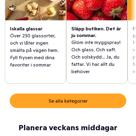
Iskalla glassar
Släpp butiken. Det är
P
ju sommar.
g
Över 230 glassorter,
Glöm inte myggspray!
H
och vi låter ingen
Och glass. Och saft.
v
smälta på vägen hem.
Och solskydd... Ja, du
p
Fyll frysen med dina
fattar. Vi har allt du
M
favoriter i sommar
behöver
m
Se alla kategorier
Planera veckans middagar