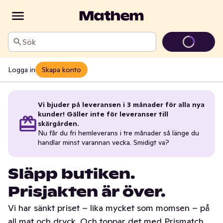
Sök
Logga in
Skapa konto
Vi bjuder på leveransen i 3 månader för alla nya
kunder! Gäller inte för leveranser till
skärgården.
Nu får du fri hemleverans i tre månader så länge du
handlar minst varannan vecka. Smidigt va?
Släpp butiken.
Prisjakten är över.
Vi har sänkt priset – lika mycket som momsen – på
all mat och dryck. Och toppar det med Prismatch