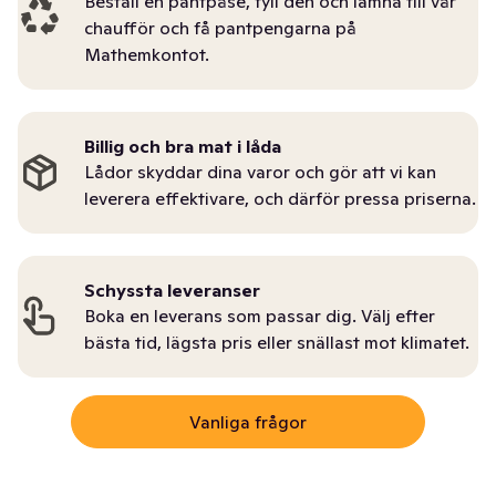
Beställ en pantpåse, fyll den och lämna till vår
chaufför och få pantpengarna på
Mathemkontot.
Billig och bra mat i låda
Lådor skyddar dina varor och gör att vi kan
leverera effektivare, och därför pressa priserna.
Schyssta leveranser
Boka en leverans som passar dig. Välj efter
bästa tid, lägsta pris eller snällast mot klimatet.
Vanliga frågor