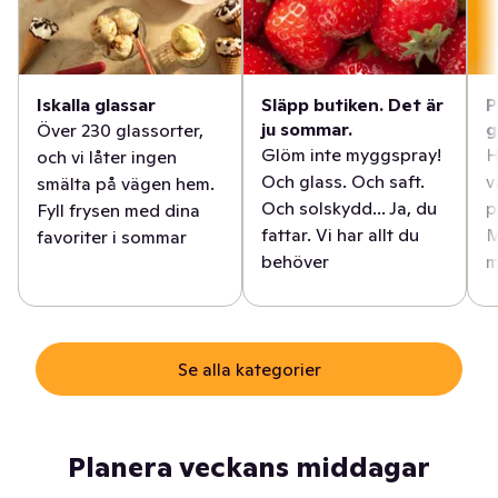
Iskalla glassar
Släpp butiken. Det är
P
ju sommar.
g
Över 230 glassorter,
Glöm inte myggspray!
H
och vi låter ingen
Och glass. Och saft.
v
smälta på vägen hem.
Och solskydd... Ja, du
p
Fyll frysen med dina
fattar. Vi har allt du
M
favoriter i sommar
behöver
m
Se alla kategorier
Planera veckans middagar