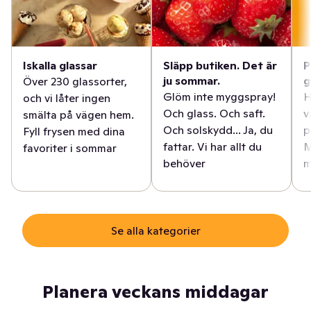
Iskalla glassar
Släpp butiken. Det är
P
ju sommar.
g
Över 230 glassorter,
Glöm inte myggspray!
H
och vi låter ingen
Och glass. Och saft.
v
smälta på vägen hem.
Och solskydd... Ja, du
p
Fyll frysen med dina
fattar. Vi har allt du
M
favoriter i sommar
behöver
m
Se alla kategorier
Planera veckans middagar