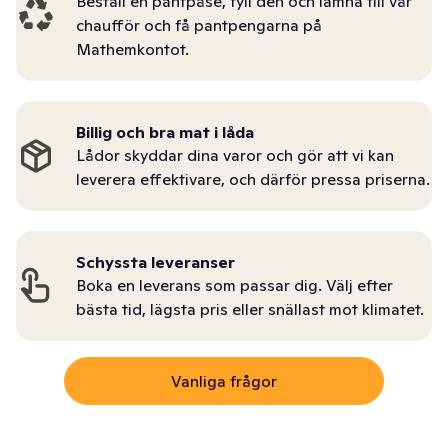
Beställ en pantpåse, fyll den och lämna till vår
chaufför och få pantpengarna på
Mathemkontot.
Billig och bra mat i låda
Lådor skyddar dina varor och gör att vi kan
leverera effektivare, och därför pressa priserna.
Schyssta leveranser
Boka en leverans som passar dig. Välj efter
bästa tid, lägsta pris eller snällast mot klimatet.
Vanliga frågor