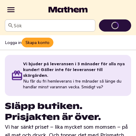
Sök
Logga in
Skapa konto
Vi bjuder på leveransen i 3 månader för alla nya
kunder! Gäller inte för leveranser till
skärgården.
Nu får du fri hemleverans i tre månader så länge du
handlar minst varannan vecka. Smidigt va?
Släpp butiken.
Prisjakten är över.
Vi har sänkt priset – lika mycket som momsen – på
all mat och dryck. Och toppar det med Prismatch