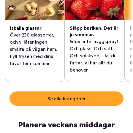
Iskalla glassar
Släpp butiken. Det är
P
ju sommar.
g
Över 230 glassorter,
Glöm inte myggspray!
H
och vi låter ingen
Och glass. Och saft.
v
smälta på vägen hem.
Och solskydd... Ja, du
p
Fyll frysen med dina
fattar. Vi har allt du
M
favoriter i sommar
behöver
m
Se alla kategorier
Planera veckans middagar