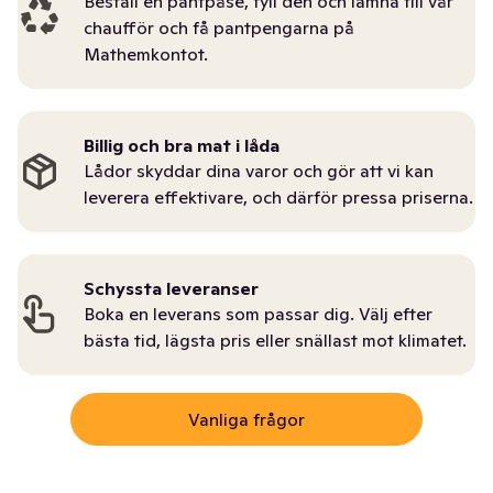
Beställ en pantpåse, fyll den och lämna till vår
chaufför och få pantpengarna på
Mathemkontot.
Billig och bra mat i låda
Lådor skyddar dina varor och gör att vi kan
leverera effektivare, och därför pressa priserna.
Schyssta leveranser
Boka en leverans som passar dig. Välj efter
bästa tid, lägsta pris eller snällast mot klimatet.
Vanliga frågor