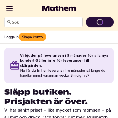
Sök
Logga in
Skapa konto
Vi bjuder på leveransen i 3 månader för alla nya
kunder! Gäller inte för leveranser till
skärgården.
Nu får du fri hemleverans i tre månader så länge du
handlar minst varannan vecka. Smidigt va?
Släpp butiken.
Prisjakten är över.
Vi har sänkt priset – lika mycket som momsen – på
all mat och dryck. Och toppar det med Prismatch