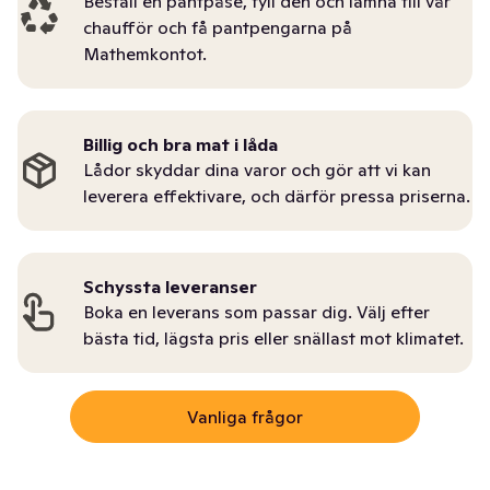
Beställ en pantpåse, fyll den och lämna till vår
chaufför och få pantpengarna på
Mathemkontot.
Billig och bra mat i låda
Lådor skyddar dina varor och gör att vi kan
leverera effektivare, och därför pressa priserna.
Schyssta leveranser
Boka en leverans som passar dig. Välj efter
bästa tid, lägsta pris eller snällast mot klimatet.
Vanliga frågor