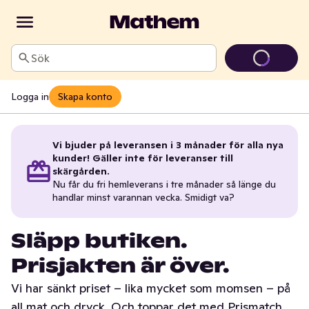
Sök
Logga in
Skapa konto
Vi bjuder på leveransen i 3 månader för alla nya
kunder! Gäller inte för leveranser till
skärgården.
Nu får du fri hemleverans i tre månader så länge du
handlar minst varannan vecka. Smidigt va?
Släpp butiken.
Prisjakten är över.
Vi har sänkt priset – lika mycket som momsen – på
all mat och dryck. Och toppar det med Prismatch