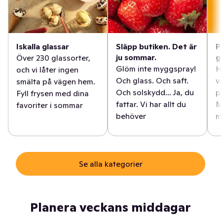
Iskalla glassar
Släpp butiken. Det är
P
ju sommar.
g
Över 230 glassorter,
Glöm inte myggspray!
H
och vi låter ingen
Och glass. Och saft.
v
smälta på vägen hem.
Och solskydd... Ja, du
p
Fyll frysen med dina
fattar. Vi har allt du
M
favoriter i sommar
behöver
m
Se alla kategorier
Planera veckans middagar