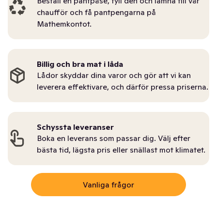
Beställ en pantpåse, fyll den och lämna till vår
chaufför och få pantpengarna på
Mathemkontot.
Billig och bra mat i låda
Lådor skyddar dina varor och gör att vi kan
leverera effektivare, och därför pressa priserna.
Schyssta leveranser
Boka en leverans som passar dig. Välj efter
bästa tid, lägsta pris eller snällast mot klimatet.
Vanliga frågor