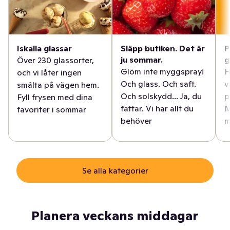
Iskalla glassar
Släpp butiken. Det är
P
ju sommar.
g
Över 230 glassorter,
Glöm inte myggspray!
H
och vi låter ingen
Och glass. Och saft.
v
smälta på vägen hem.
Och solskydd... Ja, du
p
Fyll frysen med dina
fattar. Vi har allt du
M
favoriter i sommar
behöver
m
Se alla kategorier
Planera veckans middagar