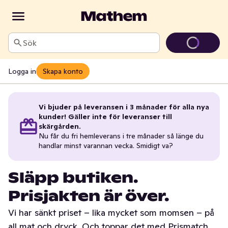
Sök
Logga in
Skapa konto
Vi bjuder på leveransen i 3 månader för alla nya
kunder! Gäller inte för leveranser till
skärgården.
Nu får du fri hemleverans i tre månader så länge du
handlar minst varannan vecka. Smidigt va?
Släpp butiken.
Prisjakten är över.
Vi har sänkt priset – lika mycket som momsen – på
all mat och dryck. Och toppar det med Prismatch